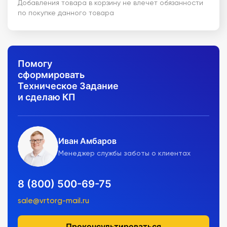
Добавления товара в корзину не влечет обязанности
по покупке данного товара
Помогу
сформировать
Техническое Задание
и сделаю КП
Иван Амбаров
Менеджер службы заботы о клиентах
8 (800) 500-69-75
sale@vrtorg-mail.ru
Проконсультироваться