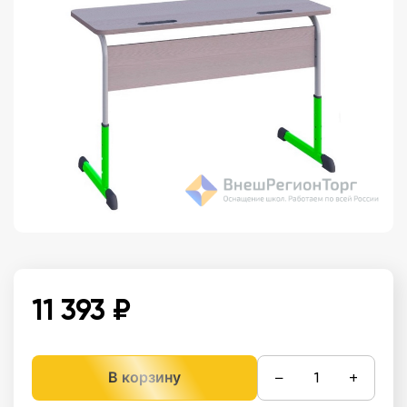
11 393 ₽
−
+
В корзину