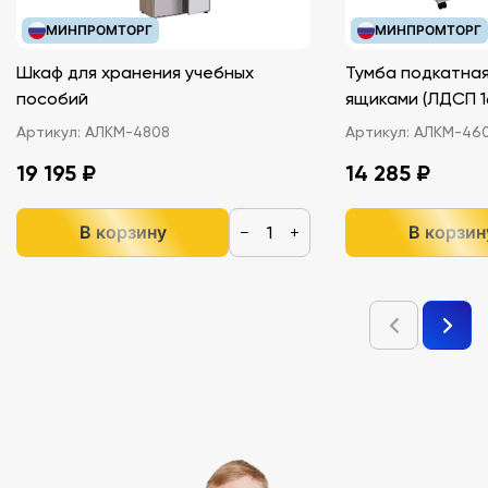
МИНПРОМТОРГ
МИНПРОМТОРГ
Шкаф для хранения учебных
Тумба подкатная
пособий
ящиками (ЛДС
Артикул:
АЛКМ-4808
Артикул:
АЛКМ-46
19 195 ₽
14 285 ₽
В корзину
В корзин
−
+