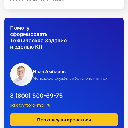
Помогу
сформировать
Техническое Задание
и сделаю КП
Иван Амбаров
Менеджер службы заботы о клиентах
8 (800) 500-69-75
sale@vrtorg-mail.ru
Проконсультироваться