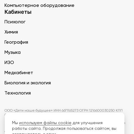
Компьютерное оборудование
Кабинеты
Психолог
Химия
География
Музыка
ИЗО
Медкабинет
Биология и экология
Технология
ООО «Дети наше будущее» ИНН 6671165273 ОГРН 1216600030250 КПП
667101001 БИК 046577674
Мы
используем файлы cookie
для улучшения
Информация на сайте не является публичной офертой. Изображения
могут отличаться от поставляемых товаров. Поставщик оставляет за
работы сайта. Продолжая пользоваться сайтом, вы
собой право изменить цены и характеристики товаров без