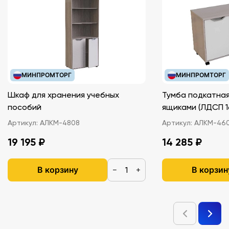
МИНПРОМТОРГ
МИНПРОМТОРГ
Шкаф для хранения учебных
Тумба подкатная
пособий
ящиками (ЛДС
Артикул:
АЛКМ-4808
Артикул:
АЛКМ-46
19 195 ₽
14 285 ₽
В корзину
В корзин
−
+