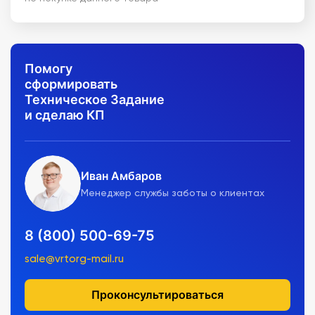
Помогу
сформировать
Техническое Задание
и сделаю КП
Иван Амбаров
Менеджер службы заботы о клиентах
8 (800) 500-69-75
sale@vrtorg-mail.ru
Проконсультироваться