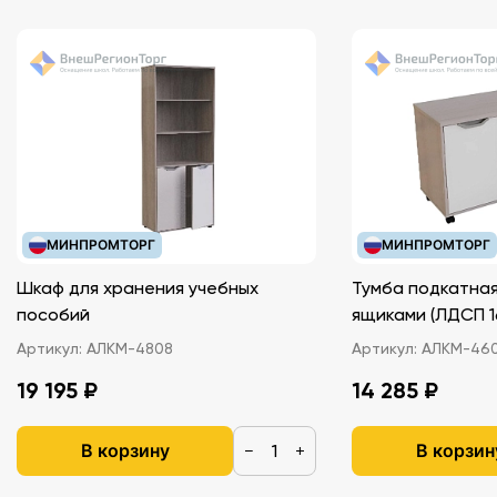
МИНПРОМТОРГ
МИНПРОМТОРГ
Шкаф для хранения учебных
Тумба подкатная
пособий
ящиками (ЛДС
Артикул:
АЛКМ-4808
Артикул:
АЛКМ-46
19 195 ₽
14 285 ₽
В корзину
В корзин
−
+