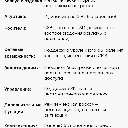
Металлический корпус,
Корпус и отделка:
кнопки устанавливаются по запросу);
порошковая покраска
Функция обнаружения черной доски (после активации
Акустика:
2 динамика по 5 Вт (встроенные)
черной доски светодиодная подсветка отключается);
USB-порт, слот SD (возможность
Носители:
Встроенные динамики: 2×5 Вт. Усилитель/3,5 мм
воспроизведения рекламы с
аудиоразъем (приобретается дополнительно).
носителей)
Сетевые
Доступно несколько вариантов диагонали экрана:
Поддержка удалённого обновления
контента; интеграция с CMS
возможности:
43″ – Артикул: AZ-FSDT4327I
Механизм блокировки слотов карт
Защита данных:
50″– Артикул: AZ-FSDT5027I
против несанкционированного
55″– Артикул: AZ-FSDT5527I
доступа
65″– Артикул: AZ-FSDT6527I
Поддержка ИК-пульта
Управление:
дистанционного управления
Режим «чёрная доска» —
Дополнительные
деактивация подсветки при
функции:
активации
Панель 55", напольная стойка,
Комплектация: