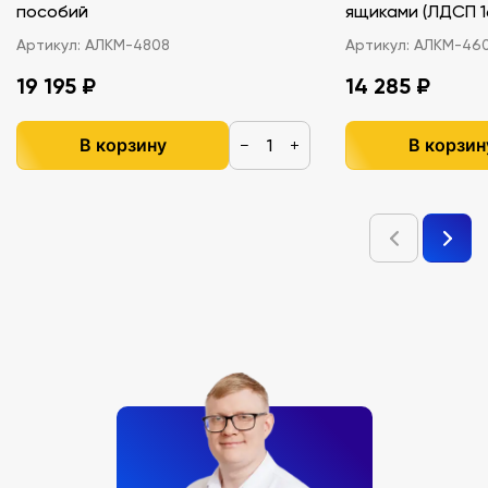
пособий
ящиками (ЛДС
Артикул:
АЛКМ-4808
Артикул:
АЛКМ-46
19 195 ₽
14 285 ₽
В корзину
В корзин
−
+