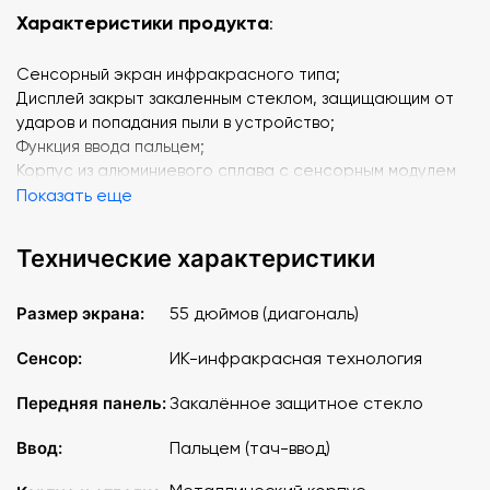
Характеристики продукта
:
Cенсорный экран инфракрасного типа;
Дисплей закрыт закаленным стеклом, защищающим от
ударов и попадания пыли в устройство;
Функция ввода пальцем;
Корпус из алюминиевого сплава с сенсорным модулем
спереди;
Показать еще
Внешний корпус изготовлен из высококачественного
металлического материала, окрашенного методом
Технические характеристики
порошкового напыления;
Применяется прозрачное закаленное стекло в
Размер экрана:
55 дюймов (диагональ)
качестве защитного слоя для предотвращения поломки
или деформации LCD/LED-панели;
Сенсор:
ИК-инфракрасная технология
Система блокировки устройства от стороннего
вмешательства, предотвращающая кражу устройств
Передняя панель:
Закалённое защитное стекло
хранения данных (SD/CF-карт);
Поддержка ИК-пульта дистанционного управления,
Ввод:
Пальцем (тач-ввод)
пользователь может использовать пульт дистанционного
управления для управления всей панелью (ключевые