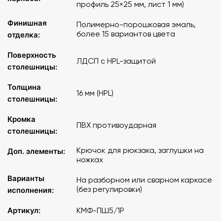
профиль 25×25 мм, лист 1 мм)
разборный металлокаркас: труба диаметром 30 мм, ∅25
Финишная
мм, 25х25 мм, лист толщиной 1мм;
Полимерно-порошковая эмаль,
более 15 вариантов цвета
покрытие каркаса: полимерно-порошковое;
отделка:
столешница: ЛДСП с покрытием HPL толщиной 16 мм.
Поверхность
ЛДСП с HPL-защитой
столешницы:
*Также возможно исполнение модели на сварном
каркасе без регулировки по высоте.
Толщина
16 мм (HPL)
столешницы:
Кромка
ПВХ противоударная
столешницы:
Крючок для рюкзака, заглушки на
Доп. элементы:
ножках
Варианты
На разборном или сварном каркасе
(без регулировки)
исполнения:
Артикул:
КМФ-ПШ5/1Р