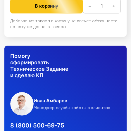
−
+
В корзину
Добавления товара в корзину не влечет обязанности
по покупке данного товара
Помогу
сформировать
Техническое Задание
и сделаю КП
Иван Амбаров
Менеджер службы заботы о клиентах
8 (800) 500-69-75