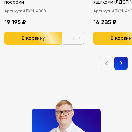
пособий
ящиками (ЛДС
Артикул:
АЛКМ-4808
Артикул:
АЛКМ-46
19 195 ₽
14 285 ₽
В корзину
В корзин
−
+