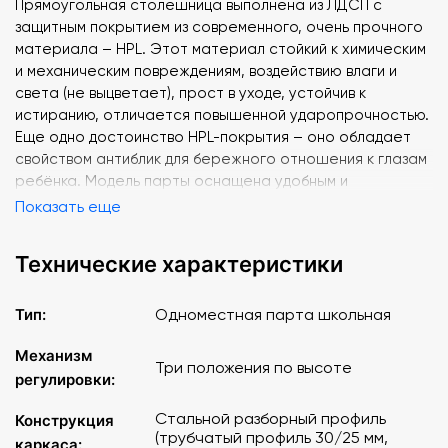
Прямоугольная столешница выполнена из ЛДСП с
защитным покрытием из современного, очень прочного
материала – HPL. Этот материал стойкий к химическим
и механическим повреждениям, воздействию влаги и
света (не выцветает), прост в уходе, устойчив к
истиранию, отличается повышенной ударопрочностью.
Еще одно достоинство HPL-покрытия – оно обладает
свойством антиблик для бережного отношения к глазам
ребёнка. Модель парты оснащена удобным и
безопасным крючком для рюкзака, что обеспечивает
Показать еще
максимально комфортную среду для обучения.
Технические характеристики
Защите ребенка от травм уделено отдельное внимание,
все элементы стола выполнены в плавных линиях для
Тип:
Одноместная парта школьная
отсутствия острых углов. Торцы столешницы отделаны
противоударной кромкой из ПВХ. Ножки комплекта
Механизм
имеют специальные заглушки для защиты детских ног от
Три положения по высоте
регулировки:
возможных ушибов.
Стальной разборный профиль
Конструкция
Основные характеристики
:
(трубчатый профиль 30/25 мм,
каркаса: