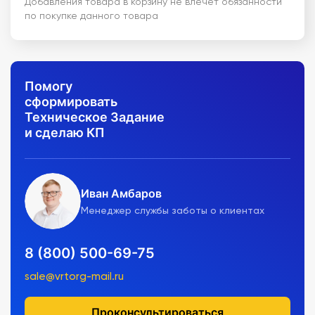
Добавления товара в корзину не влечет обязанности
по покупке данного товара
Помогу
сформировать
Техническое Задание
и сделаю КП
Иван Амбаров
Менеджер службы заботы о клиентах
8 (800) 500-69-75
sale@vrtorg-mail.ru
Проконсультироваться