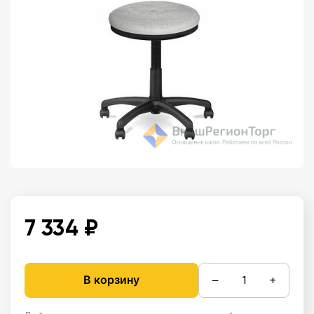
7 334 ₽
−
+
В корзину