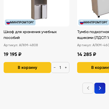
МИНПРОМТОРГ
МИНПРОМТОРГ
Шкаф для хранения учебных
Тумба подкатная
пособий
ящиками (ЛДС
Артикул:
АЛКМ-4808
Артикул:
АЛКМ-46
19 195 ₽
14 285 ₽
В корзину
В корзин
−
+