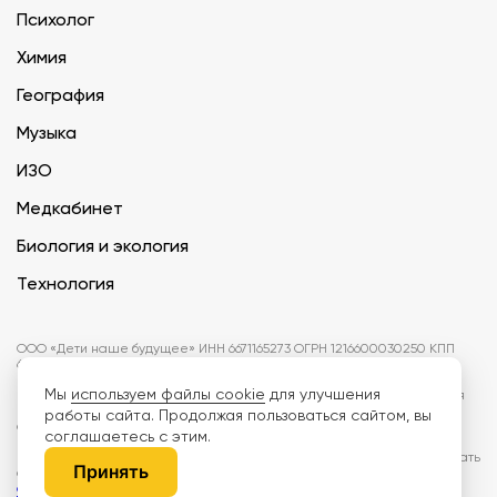
Психолог
Химия
География
Музыка
ИЗО
Медкабинет
Биология и экология
Технология
ООО «Дети наше будущее» ИНН 6671165273 ОГРН 1216600030250 КПП
667101001 БИК 046577674
Мы
используем файлы cookie
для улучшения
Информация на сайте не является публичной офертой. Изображения
могут отличаться от поставляемых товаров. Поставщик оставляет за
работы сайта. Продолжая пользоваться сайтом, вы
собой право изменить цены и характеристики товаров без
соглашаетесь с этим.
предварительного уведомления заказчика, если это не влияет на
качество поставляемой продукции. Мы используем cookie, чтобы делать
Принять
сайт лучше. Пользуясь сайтом, вы соглашаетесь с
правилами
обработки персональных данных и политикой конфиденциальности.