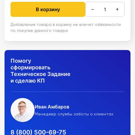
−
+
В корзину
Добавления товара в корзину не влечет обязанности
по покупке данного товара
Помогу
сформировать
Техническое Задание
и сделаю КП
Иван Амбаров
Менеджер службы заботы о клиентах
8 (800) 500-69-75