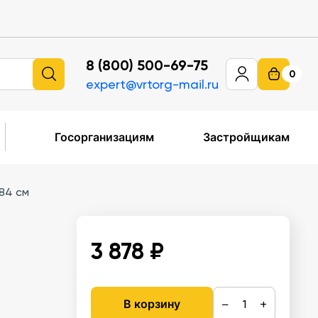
8 (800) 500-69-75
0
expert@vrtorg-mail.ru
Госорганизациям
Застройщикам
84 см
3 878 ₽
−
+
В корзину