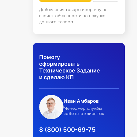
Добавления товара в корзину не
влечет обязанности по покупке
данного товара
Помогу
сформировать
Техническое Задание
и сделаю КП
Иван Амбаров
Менеджер службы
заботы о клиентах
8 (800) 500-69-75