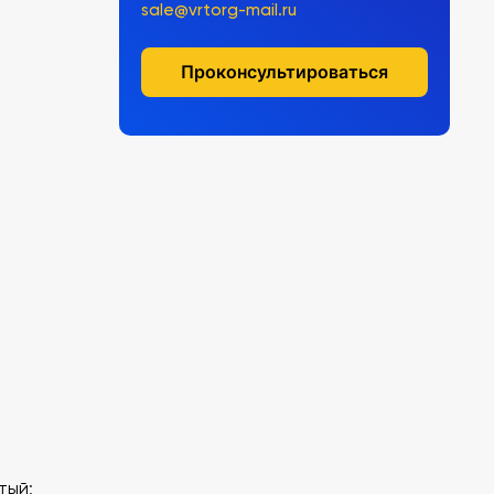
sale@vrtorg-mail.ru
Проконсультироваться
тый;