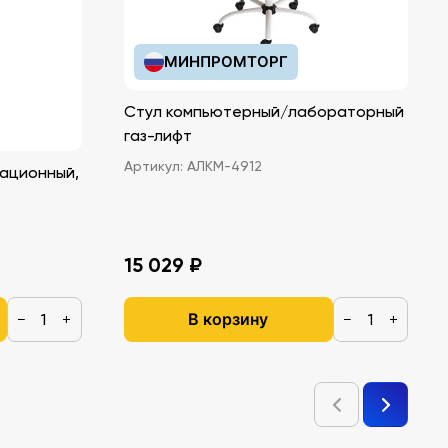
МИНПРОМТОРГ
Стул компьютерный/лабораторный
газ-лифт
Артикул:
АЛКМ-4912
ационный,
15 029 ₽
В корзину
−
+
−
+