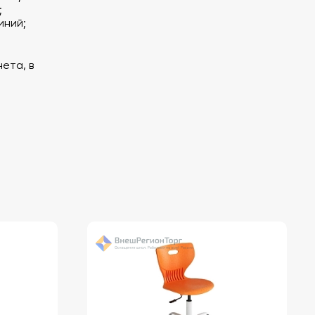
;
иний;
ета, в