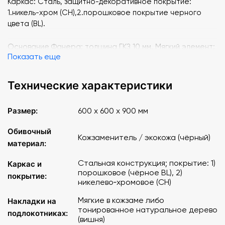
Каркас: Сталь, защитно-декоративное покрытие:
1.никель-хром (СН),2.порошковое покрытие черного
цвета (BL).
Основание Фанера: толщина ГКЗ 10 мм. Мягкий элемент:
Показать еще
пенополиуретан
Габаритный размер: 600х600х900 мм
Технические характеристики
Размер:
600 x 600 x 900 мм
Обивочный
Кожзаменитель / экокожа (чёрный)
материал:
Стальная конструкция; покрытие: 1)
Каркас и
порошковое (чёрное BL), 2)
покрытие:
никелево‑хромовое (СН)
Мягкие в кожзаме либо
Накладки на
тонированное натуральное дерево
подлокотниках:
(вишня)