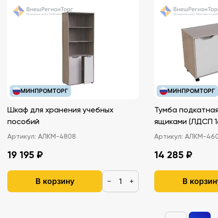
МИНПРОМТОРГ
МИНПРОМТОРГ
Шкаф для хранения учебных
Тумба подкатная
пособий
ящиками (ЛДС
Артикул:
АЛКМ-4808
Артикул:
АЛКМ-46
19 195 ₽
14 285 ₽
В корзину
В корзин
−
+