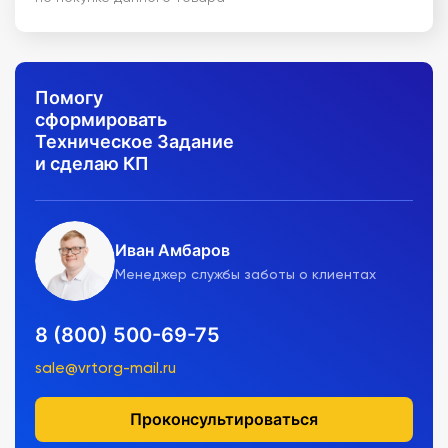
Помогу
сформировать
Техническое Задание
и сделаю КП
Иван Амбаров
Менеджер службы заботы о клиентах
8 (800) 500-69-75
sale@vrtorg-mail.ru
Проконсультироваться