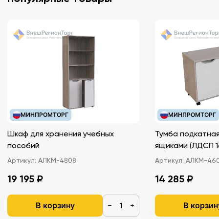
МИНПРОМТОРГ
МИНПРОМТОРГ
Шкаф для хранения учебных
Тумба подкатная
пособий
ящиками (ЛДС
Артикул:
АЛКМ-4808
Артикул:
АЛКМ-46
19 195 ₽
14 285 ₽
В корзину
В корзин
−
+