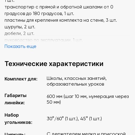
1 шт.
транспортир с прямой и обратной шкалами от 0
градусов до 180 градусов, 1 шт.
пластины для крепления комплекта на стене, 3 шт.
шурупы, 2 шт.
дюбели, 2 шт.
руководство по эксплуатации, 1 шт.
Показать еще
Инструменты изготовлены из пластмассы, снабжены
ручками и магнитными держателями для фиксации при
Технические характеристики
черчении и измерении на классной доске. Комплект
крепится на стене на пластинах, соединенных между
Школы, классных занятий,
Комплект для:
собой гибкой декоративной связью и оснащенных
образовательных уроков
удобными держателями.
Габариты
600 мм (шаг 10 мм, нумерация через
50 мм)
линейки:
Набор
30°/60° (1 шт.), 45° (1 шт.)
угольников:
С держателем мелка и присоской
Циркуль: