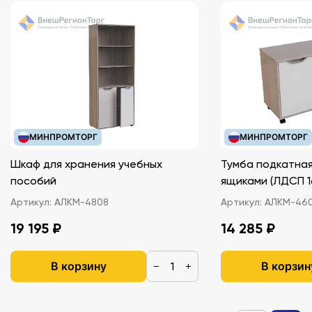
МИНПРОМТОРГ
МИНПРОМТОРГ
Шкаф для хранения учебных
Тумба подкатная
пособий
ящиками (ЛДС
Артикул:
АЛКМ-4808
Артикул:
АЛКМ-46
19 195 ₽
14 285 ₽
В корзину
В корзин
−
+