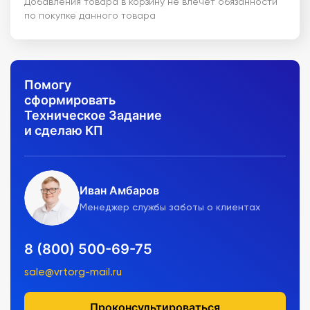
Добавления товара в корзину не влечет обязанности
по покупке данного товара
Помогу
сформировать
Техническое Задание
и сделаю КП
Иван Амбаров
Менеджер службы заботы о клиентах
8 (800) 500-69-75
sale@vrtorg-mail.ru
Проконсультироваться