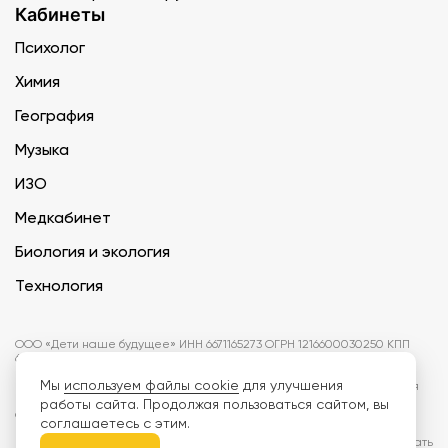
Кабинеты
Психолог
Химия
География
Музыка
ИЗО
Медкабинет
Биология и экология
Технология
ООО «Дети наше будущее» ИНН 6671165273 ОГРН 1216600030250 КПП
667101001 БИК 046577674
Мы
используем файлы cookie
для улучшения
Информация на сайте не является публичной офертой. Изображения
могут отличаться от поставляемых товаров. Поставщик оставляет за
работы сайта. Продолжая пользоваться сайтом, вы
собой право изменить цены и характеристики товаров без
соглашаетесь с этим.
предварительного уведомления заказчика, если это не влияет на
качество поставляемой продукции. Мы используем cookie, чтобы делать