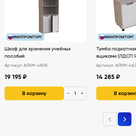
МИНПРОМТОРГ
МИНПРОМТОРГ
Шкаф для хранения учебных
Тумба подкатная
пособий
ящиками (ЛДС
Артикул:
АЛКМ-4808
Артикул:
АЛКМ-46
19 195 ₽
14 285 ₽
В корзину
В корзин
−
+