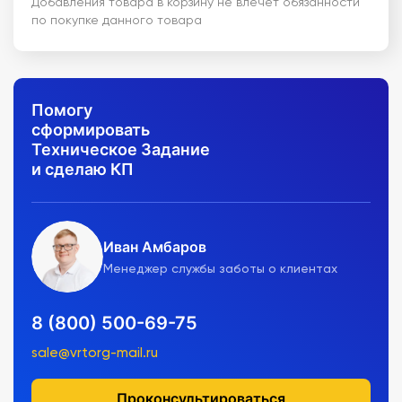
Добавления товара в корзину не влечет обязанности
по покупке данного товара
Помогу
сформировать
Техническое Задание
и сделаю КП
Иван Амбаров
Менеджер службы заботы о клиентах
8 (800) 500-69-75
sale@vrtorg-mail.ru
Проконсультироваться