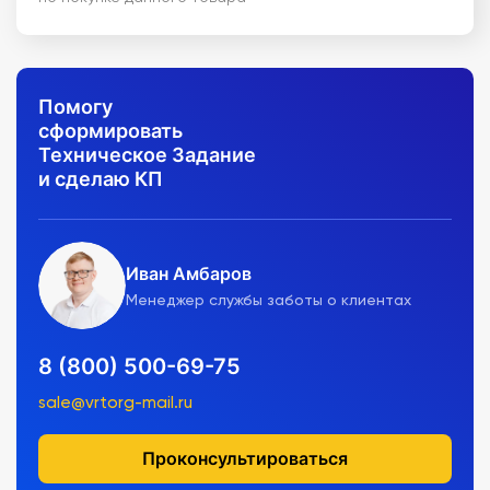
Помогу
сформировать
Техническое Задание
и сделаю КП
Иван Амбаров
Менеджер службы заботы о клиентах
8 (800) 500-69-75
sale@vrtorg-mail.ru
Проконсультироваться