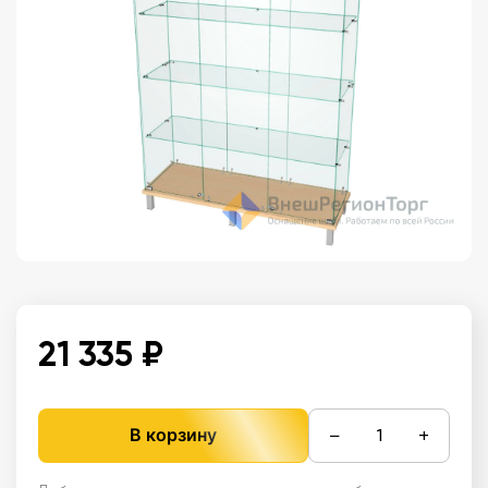
21 335 ₽
−
+
В корзину