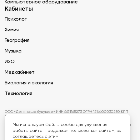
Компьютерное оборудование
Кабинеты
Психолог
Химия
География
Музыка
ИЗО
Медкабинет
Биология и экология
Технология
ООО «Дети наше будущее» ИНН 6671165273 ОГРН 1216600030250 КПП
667101001 БИК 046577674
Мы
используем файлы cookie
для улучшения
Информация на сайте не является публичной офертой. Изображения
могут отличаться от поставляемых товаров. Поставщик оставляет за
работы сайта. Продолжая пользоваться сайтом, вы
собой право изменить цены и характеристики товаров без
соглашаетесь с этим.
предварительного уведомления заказчика, если это не влияет на