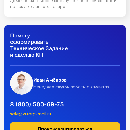
Добавления товара в корзину не влечет обязанности
по покупке данного товара
Помогу
сформировать
Техническое Задание
и сделаю КП
Иван Амбаров
Менеджер службы заботы о клиентах
8 (800) 500-69-75
sale@vrtorg-mail.ru
Проконсультироваться