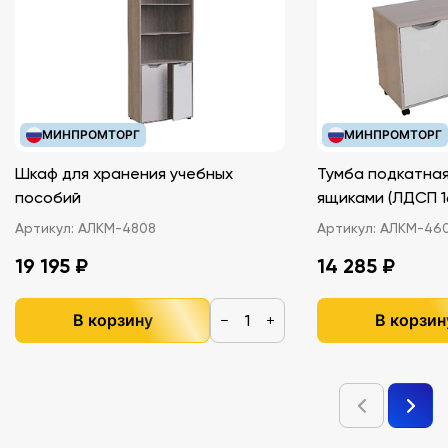
МИНПРОМТОРГ
МИНПРОМТОРГ
Шкаф для хранения учебных
Тумба подкатная
пособий
ящиками (ЛДС
Артикул:
АЛКМ-4808
Артикул:
АЛКМ-46
19 195 ₽
14 285 ₽
В корзину
В корзин
−
+