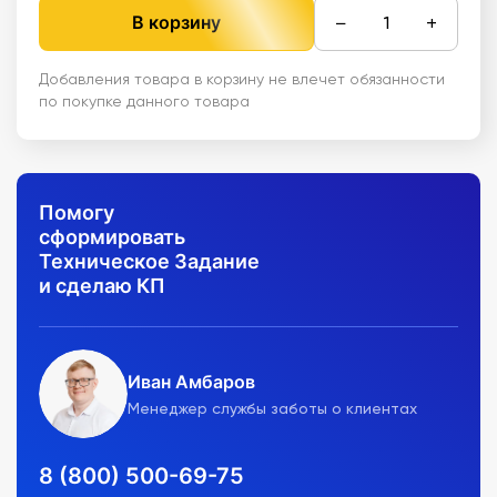
−
+
В корзину
Добавления товара в корзину не влечет обязанности
по покупке данного товара
Помогу
сформировать
Техническое Задание
и сделаю КП
Иван Амбаров
Менеджер службы заботы о клиентах
8 (800) 500-69-75