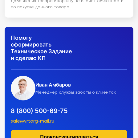
Добавления товара в корзину не влечет обязанности
по покупке данного товара
Помогу
сформировать
Техническое Задание
и сделаю КП
Иван Амбаров
Менеджер службы заботы о клиентах
8 (800) 500-69-75
sale@vrtorg-mail.ru
Проконсультироваться