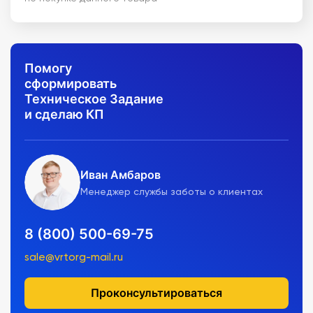
Помогу
сформировать
Техническое Задание
и сделаю КП
Иван Амбаров
Менеджер службы заботы о клиентах
8 (800) 500-69-75
sale@vrtorg-mail.ru
Проконсультироваться