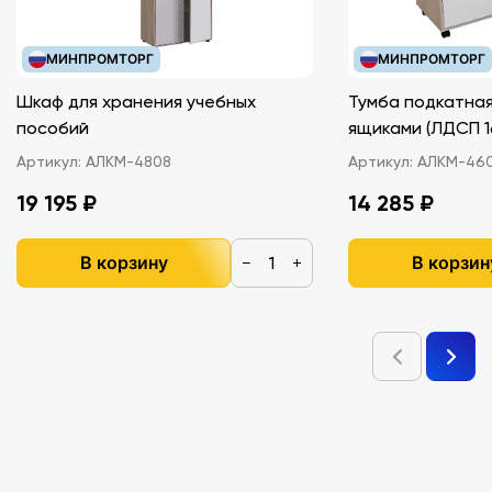
МИНПРОМТОРГ
МИНПРОМТОРГ
Шкаф для хранения учебных
Тумба подкатная
пособий
ящиками (ЛДС
Артикул:
АЛКМ-4808
Артикул:
АЛКМ-46
19 195 ₽
14 285 ₽
В корзину
В корзин
−
+