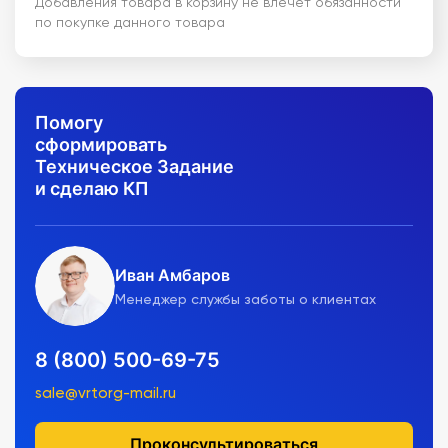
Добавления товара в корзину не влечет обязанности
по покупке данного товара
Помогу
сформировать
Техническое Задание
и сделаю КП
Иван Амбаров
Менеджер службы заботы о клиентах
8 (800) 500-69-75
sale@vrtorg-mail.ru
Проконсультироваться