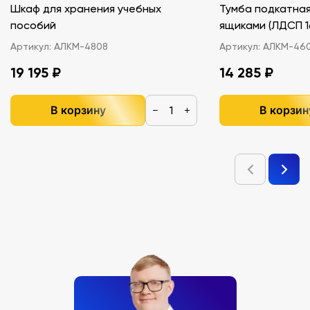
Шкаф для хранения учебных
Тумба подкатная
пособий
ящиками (ЛДС
Артикул:
АЛКМ-4808
Артикул:
АЛКМ-46
19 195 ₽
14 285 ₽
В корзину
В корзин
−
+