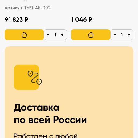
Артикул:
ТЫЯ-АБ-002
91 823 ₽
1 046 ₽
−
+
−
+