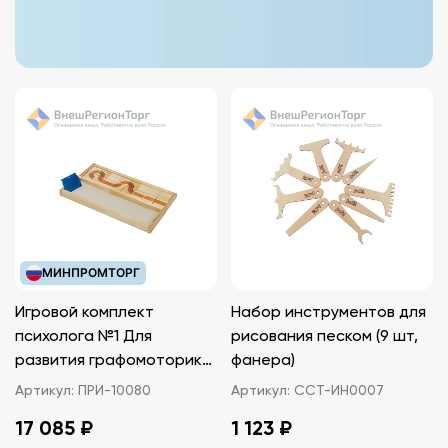
МИНПРОМТОРГ
Игровой комплект
Набор инструментов для
психолога №1 Для
рисования песком (9 шт,
развития графомоторики
фанера)
с песком и пластинами
Артикул:
ПРИ-10080
Артикул:
ССТ-ИН0007
17 085 ₽
1 123 ₽