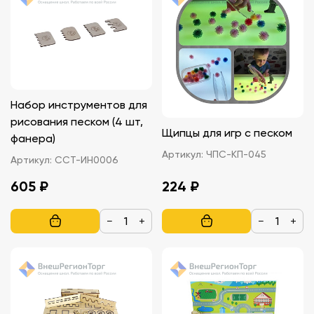
Набор инструментов для
рисования песком (4 шт,
Щипцы для игр с песком
фанера)
Артикул:
ЧПС-КП-045
Артикул:
ССТ-ИН0006
605 ₽
224 ₽
−
+
−
+