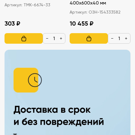
400х600х40 мм
Артикул:
ТМК-6674-33
Артикул:
ОЗН-154333582
303 ₽
10 455 ₽
−
+
−
+