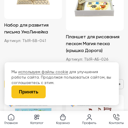
Набор для развития
письма УмоЛинейка
Планшет для рисования
Артикул:
ТЫЯ-БВ-041
песком Магия песка
(крышка Дорога)
Артикул:
ТЫЯ-АБ-026
2 745 ₽
8 168 ₽
Мы
используем файлы cookie
для улучшения
работы сайта. Продолжая пользоваться сайтом, вы
соглашаетесь с этим.
−
+
−
+
Принять
Главная
Каталог
Корзина
Профиль
Контакты