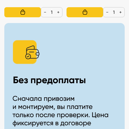
−
+
−
+