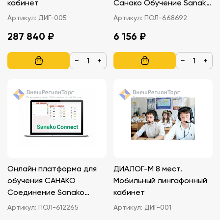
кабинет
Санако Обучение Sanako
Study 500 (50
Артикул:
ДИГ-005
Артикул:
ПОЛ-668692
пользователей), 1 год
287 840 ₽
6 156 ₽
поддержки
−
+
−
+
Онлайн платформа для
ДИАЛОГ-М 8 мест.
обучения САНАКО
Мобильный лингафонный
Соединение Sanako
кабинет
Connect
Артикул:
ПОЛ-612265
Артикул:
ДИГ-001