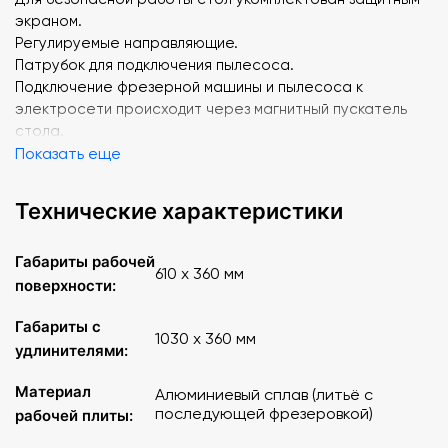
экраном.
Регулируемые направляющие.
Патрубок для подключения пылесоса.
Подключение фрезерной машины и пылесоса к
электросети происходит через магнитный пускатель
стола.
Магнитный пускатель исключает самопроизвольный пуск
Показать еще
фрезерной машины и пылесоса после временного
отключения электропитания.
Технические характеристики
Конструкция стола позволяет крепить фрезерную
машину с любыми посадочными размерами.
Габариты рабочей
Комплектуется транспортирным упором.
610 х 360 мм
поверхности:
Размеры
:
Габариты с
1030 х 360 мм
удлинителями:
Размер рабочего стола: 610х360 мм
Размер рабочего стола с удлинителями: 1030х360 мм
Материал
Алюминиевый сплав (литьё с
Диаметр патрубка для пылесборника: 70 мм
последующей фрезеровкой)
рабочей плиты: