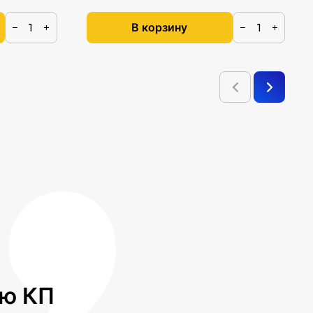
В корзину
−
+
−
+
лю КП