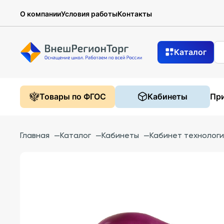
О компании
Условия работы
Контакты
Каталог
Товары по ФГОС
Кабинеты
При
Главная
—
Каталог
—
Кабинеты
—
Кабинет технолог