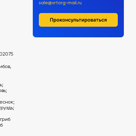
sale@vrtorg-mail.ru
Проконсультироваться
02075
ибов,
ь;
вь;
еснок;
руздь;
 гриб
иб