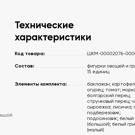
Технические
характеристики
Код товара:
ШКМ-00002076-000
Состав:
фигурки овощей и гр
15 единиц
Элементы комплекта:
баклажан; картофел
огурец; томат; морко
болгарский перец;
стручковый перец; ч
сыроежка; лисичка; г
подберезовик;
ольшой
подосиновик; белый
(большой); белый гр
(малый)