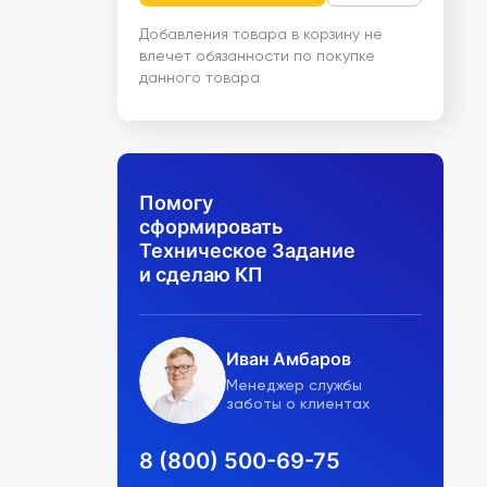
Добавления товара в корзину не
влечет обязанности по покупке
данного товара
Помогу
сформировать
Техническое Задание
и сделаю КП
Иван Амбаров
Менеджер службы
заботы о клиентах
8 (800) 500-69-75