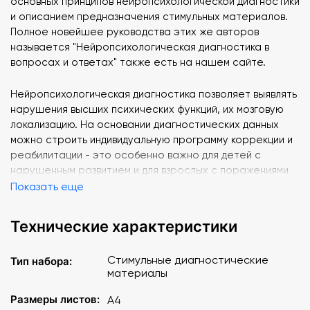
основных принципов нейропсихологической диагностики
и описанием предназначения стимульных материалов.
Полное новейшее руководства этих же авторов
называется "Нейропсихологическая диагностика в
вопросах и ответах" также есть на нашем сайте.
Нейропсихологическая диагностика позволяет выявлять
нарушения высших психических функций, их мозговую
локализацию. На основании диагностических данных
можно строить индивидуальную программу коррекции и
реабилитации - это особенно важно для детей с
нарушенным развитием и для взрослых с поражениями
ЦНС (инсульты, ЧМТ).
Показать еще
Представленный комплект охватывает все
Технические характеристики
диагностические сферы: зрительный гнозис, внимание,
память зрительная и аудиальная, навыки чтения и
Стимульные диагностические
Тип набора:
письма, вербальное и пространственное мышление и
материалы
др. Предлагаемые материалы являются необходимыми и
базовыми для любого варианта нейропсихологического
Размеры листов:
A4
исследования.