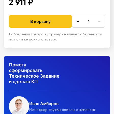
2 911 ₽
−
+
В корзину
Добавления товара в корзину не влечет обязанности
по покупке данного товара
Помогу
сформировать
Техническое Задание
и сделаю КП
Иван Амбаров
Менеджер службы заботы о клиентах