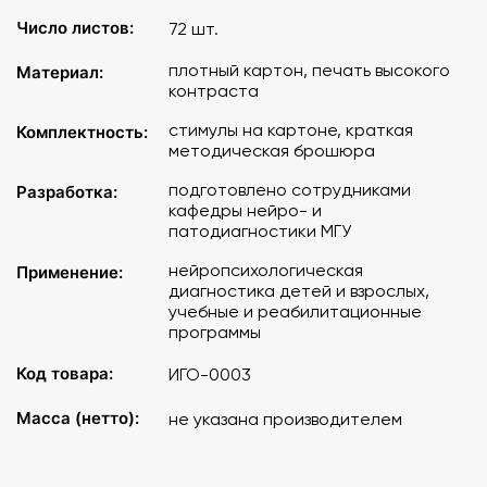
Число листов:
72 шт.
Комплектация
:
плотный картон, печать высокого
Материал:
контраста
Стимульные материалы выполнены на плотном
картоне, формат А4, всего 72 листа.
стимулы на картоне, краткая
Комплектность:
Краткое описание материалов и принципов
методическая брошюра
диагностики.
подготовлено сотрудниками
Разработка:
кафедры нейро- и
патодиагностики МГУ
нейропсихологическая
Применение:
диагностика детей и взрослых,
учебные и реабилитационные
программы
Код товара:
ИГО-0003
Масса (нетто):
не указана производителем