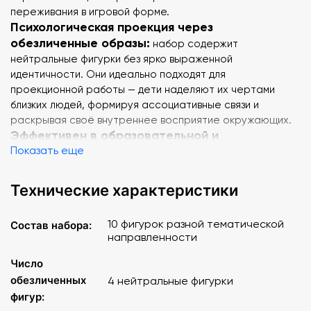
переживания в игровой форме.
Психологическая проекция через
обезличенные образы:
набор содержит
нейтральные фигурки без ярко выраженной
идентичности. Они идеально подходят для
проекционной работы — дети наделяют их чертами
близких людей, формируя ассоциативные связи и
раскрывая своё внутреннее восприятие окружающих.
Эффективен в образовательной и
коррекционной практике:
Показать еще
фигурки интегрируются в
методику песочной терапии, используются в
индивидуальных и групповых занятиях, позволяют
Технические характеристики
специалисту наблюдать за динамикой взаимодействий и
выстраивать коррекционные программы с учётом
10 фигурок разной тематической
Состав набора:
личностных особенностей ребёнка.
направленности
Характеристики:
Число
обезличенных
4 нейтральные фигурки
10 тематических цветных фигурок: воспитатель, спорт-
фигур:
инструктор, нянечка, строгий воспитатель, учитель