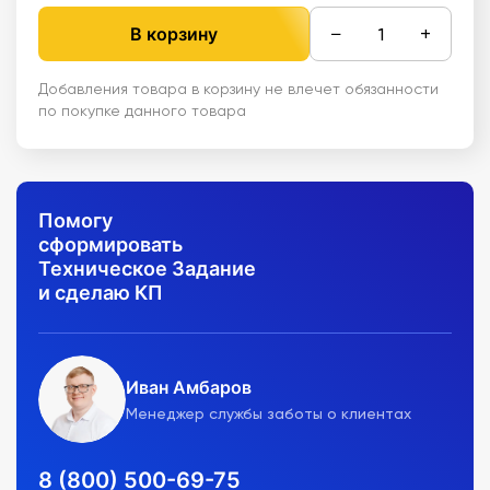
−
+
В корзину
Добавления товара в корзину не влечет обязанности
по покупке данного товара
Помогу
сформировать
Техническое Задание
и сделаю КП
Иван Амбаров
Менеджер службы заботы о клиентах
8 (800) 500-69-75