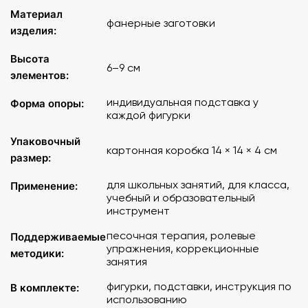
музыки и ИЗО и др.
Материал
фанерные заготовки
4 обезличенные фигурки
изделия:
Материал: фанера
Размер фигурок: от 6 до 9 см
Высота
6–9 см
Каждая фигурка имеет собственную подставку
элементов:
Упаковка: коробка 14×14×4 см
индивидуальная подставка у
Набор совместим с методикой песочной терапии
Форма опоры:
каждой фигурки
Инструкция по использованию в комплекте
Упаковочный
картонная коробка 14 × 14 × 4 см
Фигурки удобно держать в руке, они лёгкие и устойчиво
размер:
стоят на подставках. Компактная коробка с крышкой
делает хранение и транспортировку набора удобными,
для школьных занятий, для класса,
Применение:
особенно для выездных занятий или перемещений между
учебный и образовательный
кабинетами.
инструмент
песочная терапия, ролевые
Поддерживаемые
упражнения, коррекционные
методики:
занятия
фигурки, подставки, инструкция по
В комплекте:
использованию