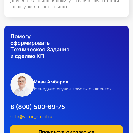
Добавления товара в корзину не влечет обязанности
по покупке данного товара
Помогу
сформировать
Техническое Задание
и сделаю КП
Иван Амбаров
Менеджер службы заботы о клиентах
8 (800) 500-69-75
sale@vrtorg-mail.ru
Проконсультироваться