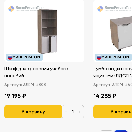
МИНПРОМТОРГ
МИНПРОМТОРГ
Шкаф для хранения учебных
Тумба подкатная
пособий
ящиками (ЛДС
Артикул:
АЛКМ-4808
Артикул:
АЛКМ-46
19 195 ₽
14 285 ₽
В корзину
В корзин
−
+