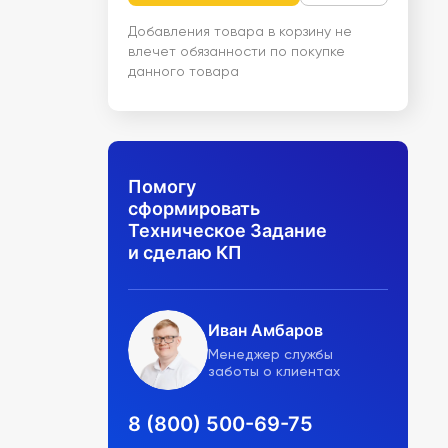
Добавления товара в корзину не
влечет обязанности по покупке
данного товара
Помогу
сформировать
Техническое Задание
и сделаю КП
Иван Амбаров
Менеджер службы
заботы о клиентах
8 (800) 500-69-75