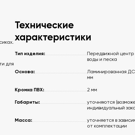
Технические
характеристики
сиках.
Тип изделия:
Передвижной центр
воды и песка
ти для
Основа:
Ламинированная ДСП
мм
Кромка ПВХ:
2 мм
Габариты:
уточняются (возмож
индивидуальный зака
Масса:
уточняется в зависи
от комплектации