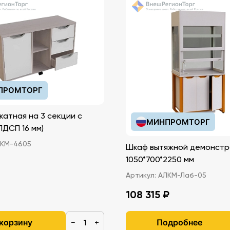
ПРОМТОРГ
катная на 3 секции с
МИНПРОМТОРГ
иками (ЛДСП 16 мм)
КМ-4605
Шкаф вытяжной демонстр
1050*700*2250 мм
Артикул:
АЛКМ-Лаб-05
108 315 ₽
 корзину
Подробнее
−
+