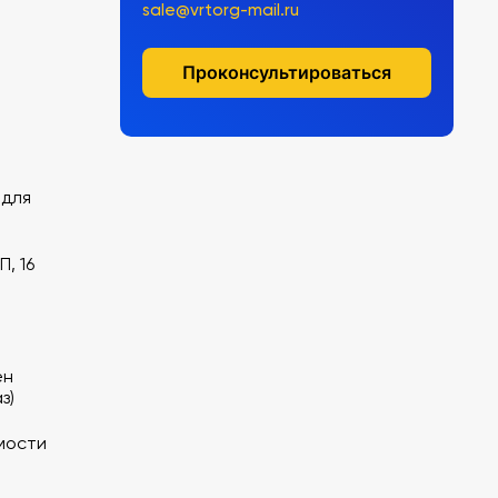
sale@vrtorg-mail.ru
Проконсультироваться
 для
, 16
ен
з)
мости