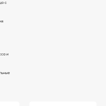
ца с
ия
сса и
льные