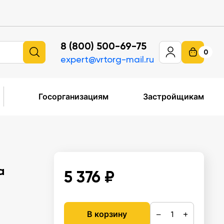
8 (800) 500-69-75
0
expert@vrtorg-mail.ru
Госорганизациям
Застройщикам
а
5 376 ₽
−
+
В корзину