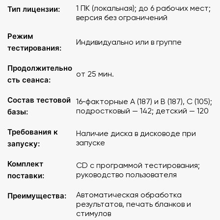
Программа предполагает полную автоматизацию
1 ПК (локальная); до 6 рабочих мест;
Тип лицензии:
диагностики, кроме того, есть возможность печати
версия без ограничений
стимульных материалов и бланков ответов с
последующей компьютерной обработкой результатов.
Режим
Индивидуально или в группе
тестирования:
Программное обеспечение выпускается в трех
версиях
Продолжительно
:
от 25 мин.
сть сеанса:
Локальная версия. Программа устанавливается только
Состав тестовой
на 1 компьютер.
16‑факторные A (187) и B (187), C (105);
подростковый — 142; детский — 120
базы:
Программа запускается только при наличии диска в
дисководе.
Требования к
Наличие диска в дисководе при
Версия на 6 рабочих мест. Эта версия предназначена
запуске
запуску:
для проведения группового тестирования. Компьютеры
должны быть объединены в локальную сеть.
Комплект
CD с программой тестирования;
Максимальное количество компьютеров – 6 шт.
руководство пользователя
поставки:
Программа запускается только при наличии диска в
дисководе.
Автоматическая обработка
Преимущества:
Версия без ограничений. Эта версия предназначена
результатов, печать бланков и
для проведения группового тестирования. Компьютеры
стимулов
должны быть объединены в локальную сеть. В этой