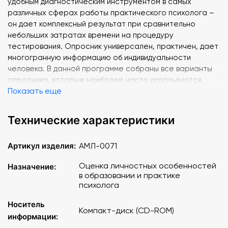
удобным диагностическим инструментом в самых
различных сферах работы практического психолога –
он дает комплексный результат при сравнительно
небольших затратах времени на процедуру
тестирования. Опросник универсален, практичен, дает
многогранную информацию об индивидуальности
человека. В данной программе собраны все варианты
опросника, которые наиболее часто используются
Показать еще
специалистами.
Содержание программы
:
Технические характеристики
16-факторный опросник (старше 16 лет):
Артикул изделия:
АМЛ-0071
– форма А (187 вопросов),
– форма B (187 вопросов),
Оценка личностных особенностей
Назначение:
– форма C (105 вопросов),
в образовании и практике
14-факторный подростковый вариант (142 вопроса/ 12-
психолога
18 лет),
Носитель
12-факторный детский вариант (120 вопросов/ 8-12 лет).
Компакт-диск (CD-ROM)
информации: