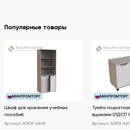
версии программы нет ограничений по количеству
компьютеров. Программа запускается только при
наличии диска в дисководе.
Популярные товары
Комплект: СD с программой тестирования и обработки
результатов; руководство пользователя.
МИНПРОМТОРГ
МИНПРОМТОРГ
Шкаф для хранения учебных
Тумба подкатная
пособий
ящиками (ЛДС
Артикул:
АЛКМ-4808
Артикул:
АЛКМ-46