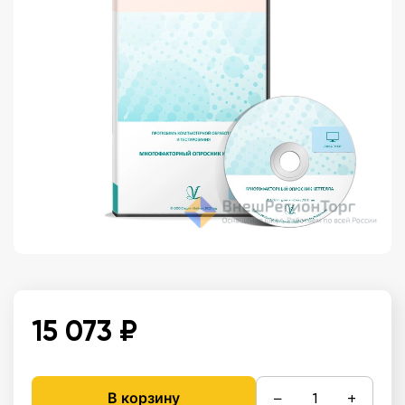
15 073 ₽
−
+
В корзину