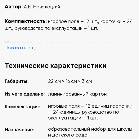
Автор
: А.В. Наволоцкий
Комплектность
:
игровое поле – 12 шт., карточки – 24
шт., руководство по эксплуатации – 1 шт.
Материал
: карточки и игровые поля изготовлены из
Показать еще
картона и ламинированы пленкой.
Каждое игровое поле посвящено одной из стран мира.
Технические характеристики
В левой части планшета дано изображение
достопримечательности или местности, характерной
Габариты:
22 см × 16 см × 3 см
для данной страны, в правой – фрагмент карты мира.
Овальный значок, повторяющий флаг страны
Из чего сделано:
ламинированный картон
расположен на карте мира в том месте, где находится
территория этой страны. В правом нижнем углу
игровые поля — 12 единиц карточки
Комплектация:
изображен герб страны.
— 24 единицы руководство по
эксплуатации — 1 шт.
На карточках для правой части игрового поля
образовательный набор для школы
Назначение:
изображены флаги и часть карты мира, они служат
и детского сада