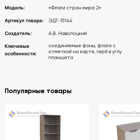
продолжением изображений на игровых полях и
содержат общие с ним детали фона. На карточках для
Модель:
«Флаги стран мира 2»
левой части игрового поля дана врезка, на которой
Артикул товара:
ЭДГ-15144
представлены предметы, являющиеся как бы «визитной
карточкой» данной страны. Контуры врезки (вырезанные
Создатель:
А.В. Наволоцкий
уголки) служат подсказкой.
соединяемые фоны, флаги с
Ключевые
отметкой на карте, герб в углу
особенности:
планшета
Популярные товары