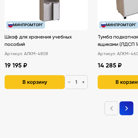
МИНПРОМТОРГ
МИНПРОМТОРГ
Шкаф для хранения учебных
Тумба подкатная
пособий
ящиками (ЛДС
Артикул:
АЛКМ-4808
Артикул:
АЛКМ-46
19 195 ₽
14 285 ₽
В корзину
В корзин
−
+