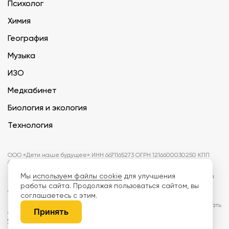
Психолог
Химия
География
Музыка
ИЗО
Медкабинет
Биология и экология
Технология
ООО «Дети наше будущее» ИНН 6671165273 ОГРН 1216600030250 КПП
667101001 БИК 046577674
Мы
используем файлы cookie
для улучшения
Информация на сайте не является публичной офертой. Изображения
могут отличаться от поставляемых товаров. Поставщик оставляет за
работы сайта. Продолжая пользоваться сайтом, вы
собой право изменить цены и характеристики товаров без
соглашаетесь с этим.
предварительного уведомления заказчика, если это не влияет на
качество поставляемой продукции. Мы используем cookie, чтобы делать
Принять
сайт лучше. Пользуясь сайтом, вы соглашаетесь с
правилами
обработки персональных данных и политикой конфиденциальности.