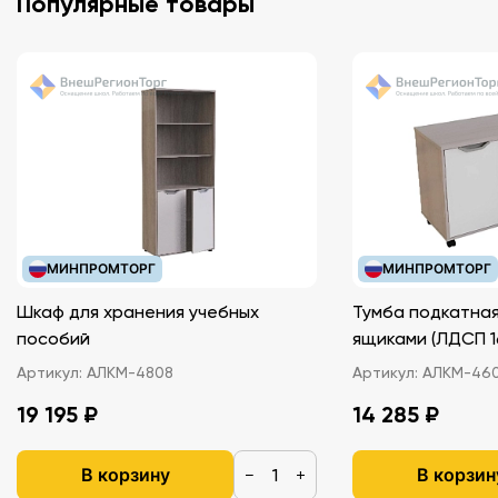
Популярные товары
МИНПРОМТОРГ
МИНПРОМТОРГ
Шкаф для хранения учебных
Тумба подкатная
пособий
ящиками (ЛДС
Артикул:
АЛКМ-4808
Артикул:
АЛКМ-46
19 195 ₽
14 285 ₽
В корзину
В корзин
−
+