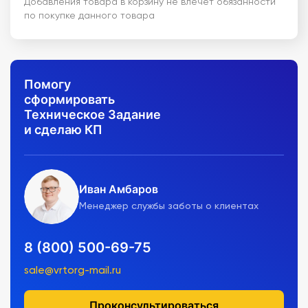
Добавления товара в корзину не влечет обязанности
по покупке данного товара
Помогу
сформировать
Техническое Задание
и сделаю КП
Иван Амбаров
Менеджер службы заботы о клиентах
8 (800) 500-69-75
sale@vrtorg-mail.ru
Проконсультироваться