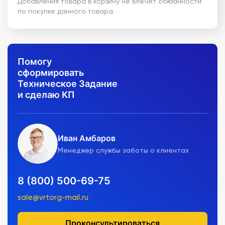
Добавления товара в корзину не влечет обязанности
по покупке данного товара
Помогу
сформировать
Техническое Задание
и сделаю КП
Иван Амбаров
Менеджер службы заботы о клиентах
8 (800) 500-69-75
sale@vrtorg-mail.ru
Проконсультироваться