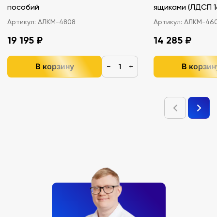
пособий
ящиками (ЛДС
Артикул:
АЛКМ-4808
Артикул:
АЛКМ-46
19 195 ₽
14 285 ₽
В корзину
В корзин
−
+