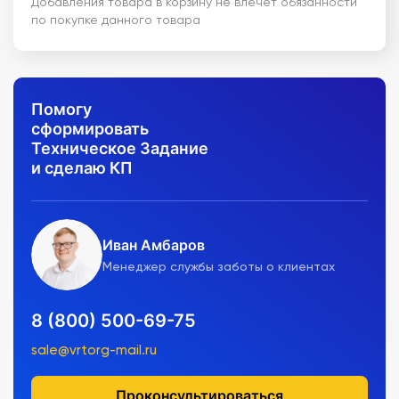
Добавления товара в корзину не влечет обязанности
по покупке данного товара
Помогу
сформировать
Техническое Задание
и сделаю КП
Иван Амбаров
Менеджер службы заботы о клиентах
8 (800) 500-69-75
sale@vrtorg-mail.ru
Проконсультироваться