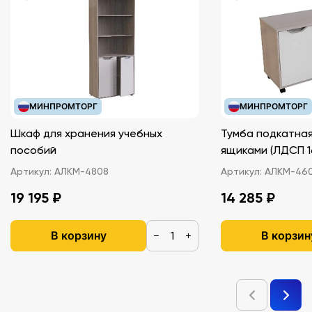
МИНПРОМТОРГ
МИНПРОМТОРГ
Шкаф для хранения учебных
Тумба подкатная
пособий
ящиками (ЛДС
Артикул:
АЛКМ-4808
Артикул:
АЛКМ-46
19 195 ₽
14 285 ₽
В корзину
В корзин
−
+