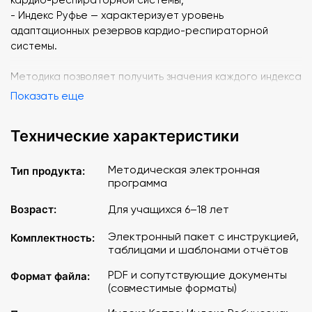
- Индекс Руфье — характеризует уровень
адаптационных резервов кардио-респираторной
системы.
Методика позволяет получить значения каждого индекса
и интегральную оценку уровня физического здоровья
Показать еще
учащихся обоего пола в возрасте от 6 до 18 лет.
Технические характеристики
Версия: электронная.
Методическая электронная
Тип продукта:
программа
Возраст:
Для учащихся 6–18 лет
Электронный пакет с инструкцией,
Комплектность:
таблицами и шаблонами отчётов
PDF и сопутствующие документы
Формат файла:
(совместимые форматы)