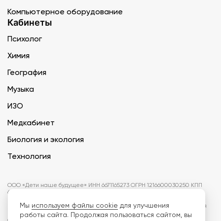
Компьютерное оборудование
Кабинеты
Психолог
Химия
География
Музыка
ИЗО
Медкабинет
Биология и экология
Технология
ООО «Дети наше будущее» ИНН 6671165273 ОГРН 1216600030250 КПП
667101001 БИК 046577674
Мы
используем файлы cookie
для улучшения
Информация на сайте не является публичной офертой. Изображения
могут отличаться от поставляемых товаров. Поставщик оставляет за
работы сайта. Продолжая пользоваться сайтом, вы
собой право изменить цены и характеристики товаров без