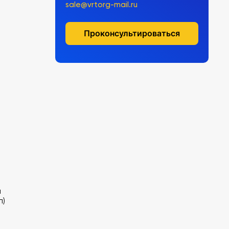
sale@vrtorg-mail.ru
Проконсультироваться
я
п)