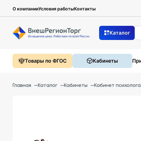
О компании
Условия работы
Контакты
Каталог
Товары по ФГОС
Кабинеты
При
Главная
—
Каталог
—
Кабинеты
—
Кабинет психолога