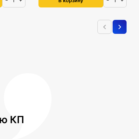
В корзину
−
+
−
+
лю КП