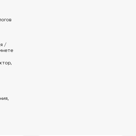
логов
я /
бинете
ктор,
ния,