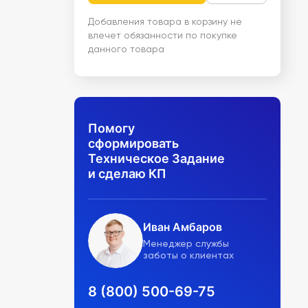
Добавления товара в корзину не
влечет обязанности по покупке
данного товара
Помогу
сформировать
Техническое Задание
и сделаю КП
Иван Амбаров
Менеджер службы
заботы о клиентах
8 (800) 500-69-75