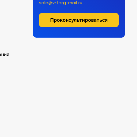
sale@vrtorg-mail.ru
Проконсультироваться
ения
я