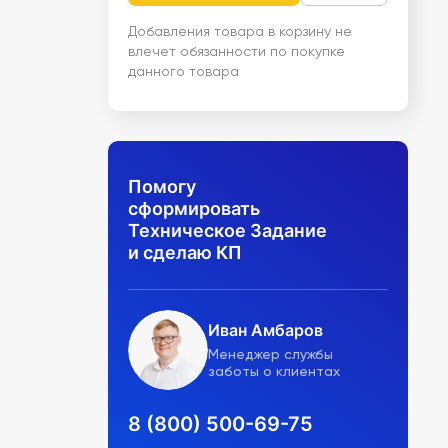
Добавления товара в корзину не
влечет обязанности по покупке
данного товара
Помогу
сформировать
Техническое Задание
и сделаю КП
Иван Амбаров
Менеджер службы
заботы о клиентах
8 (800) 500-69-75