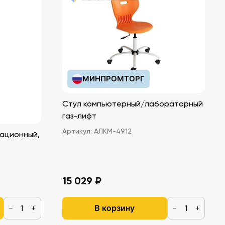
МИНПРОМТОРГ
Стул компьютерный/лабораторный
газ-лифт
Артикул:
АЛКМ-4912
ационный,
15 029 ₽
В корзину
−
+
−
+