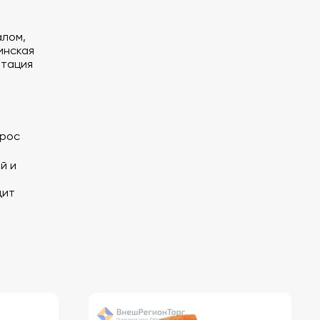
алом,
инская
итация
прос
й и
дит