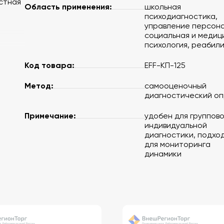
стная
Область применения:
школьная
психодиагностика,
управление персон
социальная и медиц
психология, реабил
Код товара:
EFF-КП-125
, в
Метод:
ации,
самооценочный
диагностический о
Примечание:
удобен для группово
индивидуальной
диагностики, подхо
для мониторинга
динамики