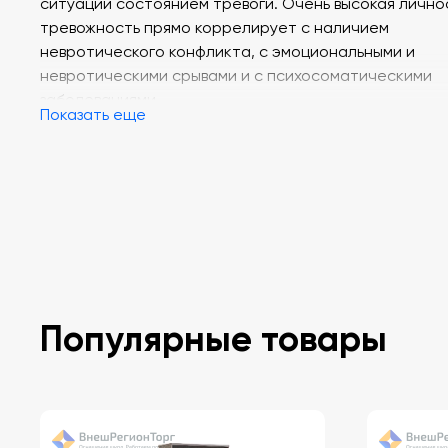
ситуации состоянием тревоги. Очень высокая лично
тревожность прямо коррелирует с наличием
невротического конфликта, с эмоциональными и
невротическими срывами и с психосоматическими
заболеваниями.
Показать еще
Опросник применяется в школьной психодиагностике
управлении персоналом, психологической реабилит
социальной работе, медицинской психологии.
Возраст: 16+
Количество вопросов: 20.
Время прохождения теста: 7 - 10 минут
.
Популярные товары
Версия: электронная.