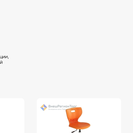
ции,
й