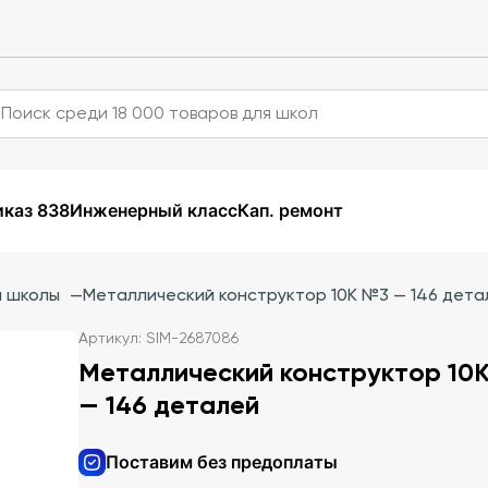
каз 838
Инженерный класс
Кап. ремонт
й школы
—
Металлический конструктор 10К №3 — 146 дета
Артикул: SIM-2687086
Металлический конструктор 10
— 146 деталей
Поставим без предоплаты