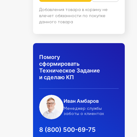
Добавления товара в корзину не
влечет обязанности по покупке
данного товара
Помогу
сформировать
Техническое Задание
и сделаю КП
Иван Амбаров
Менеджер службы
заботы о клиентах
8 (800) 500-69-75