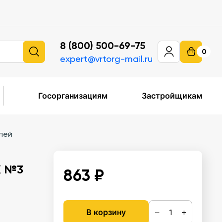
8 (800) 500-69-75
0
expert@vrtorg-mail.ru
Госорганизациям
Застройщикам
лей
К №3
863 ₽
−
+
В корзину