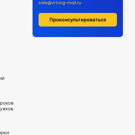
sale@vrtorg-mail.ru
Проконсультироваться
ий
уроков
ружков
орки