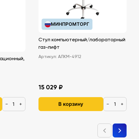
МИНПРОМТОРГ
Стул компьютерный/лабораторный
газ-лифт
Артикул:
АЛКМ-4912
ационный,
15 029 ₽
В корзину
−
+
−
+