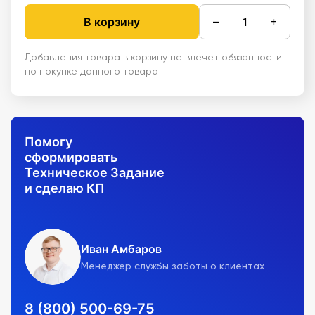
−
+
В корзину
Добавления товара в корзину не влечет обязанности
по покупке данного товара
Помогу
сформировать
Техническое Задание
и сделаю КП
Иван Амбаров
Менеджер службы заботы о клиентах
8 (800) 500-69-75