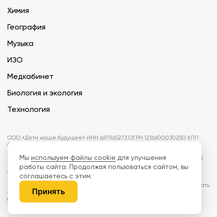
Химия
География
Музыка
ИЗО
Медкабинет
Биология и экология
Технология
ООО «Дети наше будущее» ИНН 6671165273 ОГРН 1216600030250 КПП
667101001 БИК 046577674
Мы
используем файлы cookie
для улучшения
Информация на сайте не является публичной офертой. Изображения
могут отличаться от поставляемых товаров. Поставщик оставляет за
работы сайта. Продолжая пользоваться сайтом, вы
собой право изменить цены и характеристики товаров без
соглашаетесь с этим.
предварительного уведомления заказчика, если это не влияет на
качество поставляемой продукции. Мы используем cookie, чтобы делать
Принять
сайт лучше. Пользуясь сайтом, вы соглашаетесь с
правилами
обработки персональных данных и политикой конфиденциальности.