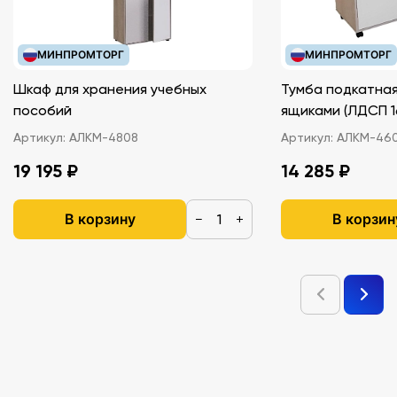
МИНПРОМТОРГ
МИНПРОМТОРГ
Шкаф для хранения учебных
Тумба подкатная
пособий
ящиками (ЛДС
Артикул:
АЛКМ-4808
Артикул:
АЛКМ-46
19 195 ₽
14 285 ₽
В корзину
В корзин
−
+