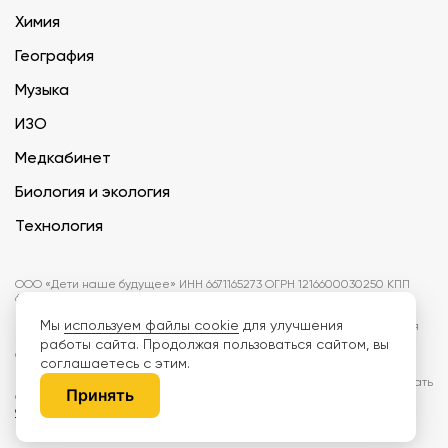
Химия
География
Музыка
ИЗО
Медкабинет
Биология и экология
Технология
ООО «Дети наше будущее» ИНН 6671165273 ОГРН 1216600030250 КПП
667101001 БИК 046577674
Мы
используем файлы cookie
для улучшения
Информация на сайте не является публичной офертой. Изображения
могут отличаться от поставляемых товаров. Поставщик оставляет за
работы сайта. Продолжая пользоваться сайтом, вы
собой право изменить цены и характеристики товаров без
соглашаетесь с этим.
предварительного уведомления заказчика, если это не влияет на
качество поставляемой продукции. Мы используем cookie, чтобы делать
Принять
сайт лучше. Пользуясь сайтом, вы соглашаетесь с
правилами
обработки персональных данных и политикой конфиденциальности.