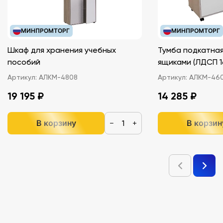
МИНПРОМТОРГ
МИНПРОМТОРГ
Шкаф для хранения учебных
Тумба подкатная
пособий
ящиками (ЛДС
Артикул:
АЛКМ-4808
Артикул:
АЛКМ-46
19 195 ₽
14 285 ₽
В корзину
В корзин
−
+