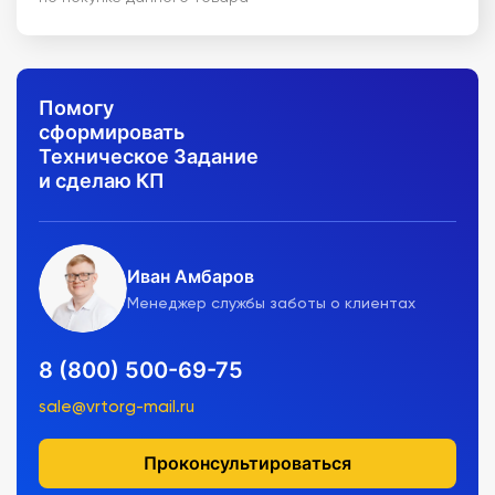
Помогу
сформировать
Техническое Задание
и сделаю КП
Иван Амбаров
Менеджер службы заботы о клиентах
8 (800) 500-69-75
sale@vrtorg-mail.ru
Проконсультироваться