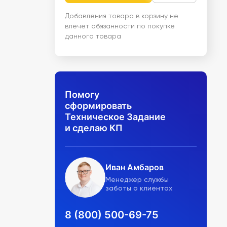
Добавления товара в корзину не
влечет обязанности по покупке
данного товара
Помогу
сформировать
Техническое Задание
и сделаю КП
Иван Амбаров
Менеджер службы
заботы о клиентах
8 (800) 500-69-75