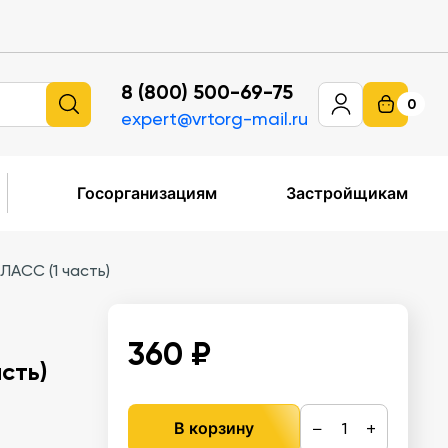
8 (800) 500-69-75
0
expert@vrtorg-mail.ru
Госорганизациям
Застройщикам
АСС (1 часть)
360 ₽
сть)
−
+
В корзину