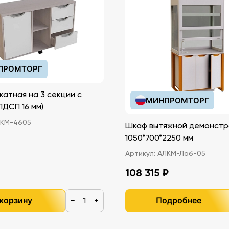
ПРОМТОРГ
катная на 3 секции с
МИНПРОМТОРГ
иками (ЛДСП 16 мм)
КМ-4605
Шкаф вытяжной демонстр
1050*700*2250 мм
Артикул:
АЛКМ-Лаб-05
108 315 ₽
 корзину
Подробнее
−
+