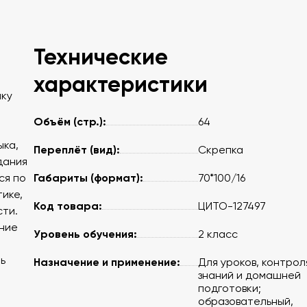
Технические
характеристики
ыку
Объём (стр.):
64
ыка,
Переплёт (вид):
Скрепка
дания
Габариты (формат):
ся по
70*100/16
тике,
Код товара:
ЦИТО-127497
сти.
ние
Уровень обучения:
2 класс
ь
Назначение и применение:
Для уроков, контрол
знаний и домашней
подготовки;
образовательный,