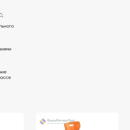
С;
льного
ниями
ние
лассе