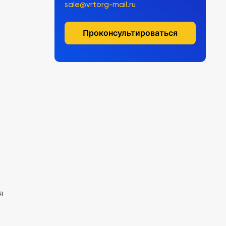
sale@vrtorg-mail.ru
Проконсультироваться
я