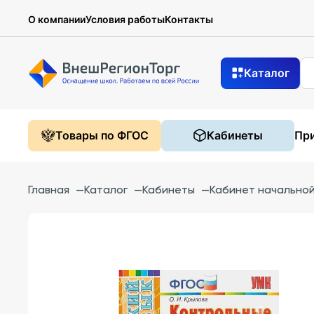
О компании
Условия работы
Контакты
Каталог
Товары по ФГОС
Кабинеты
При
Главная
—
Каталог
—
Кабинеты
—
Кабинет начально