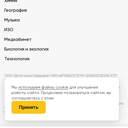
Химия
География
Музыка
ИЗО
Медкабинет
Биология и экология
Технология
ООО «Дети наше будущее» ИНН 6671165273 ОГРН 1216600030250 КПП
667101001 БИК 046577674
Мы
используем файлы cookie
для улучшения
Информация на сайте не является публичной офертой. Изображения
могут отличаться от поставляемых товаров. Поставщик оставляет за
работы сайта. Продолжая пользоваться сайтом, вы
собой право изменить цены и характеристики товаров без
соглашаетесь с этим.
предварительного уведомления заказчика, если это не влияет на
качество поставляемой продукции. Мы используем cookie, чтобы делать
Принять
сайт лучше. Пользуясь сайтом, вы соглашаетесь с
правилами
обработки персональных данных и политикой конфиденциальности.