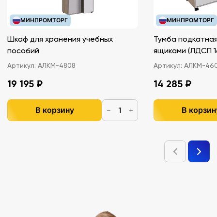
МИНПРОМТОРГ
МИНПРОМТОРГ
Шкаф для хранения учебных
Тумба подкатная
пособий
ящиками (ЛДС
Артикул:
АЛКМ-4808
Артикул:
АЛКМ-46
19 195 ₽
14 285 ₽
В корзину
В корзин
−
+