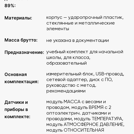
Диапазон измеряемых значений датчика
89%:
атмосферного давления
: 260…1260 гПа.
корпус — ударопрочный пластик,
Материалы:
Точность измерений датчика атмосферного
стеклянные и металлические
элементы
давления
: ±1 гПа.
Масса брутто:
не указана в документации
Точность измерений датчика влажности в
диапазоне 11…89%
учебный комплект для начальной
: ±3 %.
Предназначение:
школы, для класса,
образовательный
измерительный блок, USB‑провод,
Основная
сетевой адаптер, диск с ПО,
комплектация:
руководство с метод.
рекомендациями
модуль МАССА с весами и
Датчики и
проводом, модуль ВРЕМЯ с 2
приборы в
оптоэлектрич. датчиками и
комплекте:
проводами, модуль ТЕМПЕРАТУРА,
модуль АТМОСФЕРНОЕ ДАВЛЕНИЕ,
модуль ОТНОСИТЕЛЬНАЯ