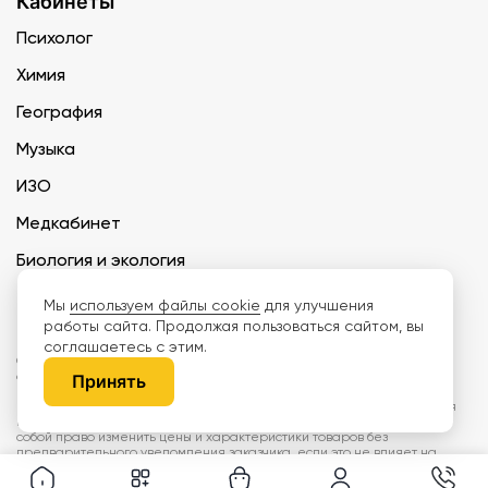
Кабинеты
Психолог
Химия
География
Музыка
ИЗО
Медкабинет
Биология и экология
Технология
Мы
используем файлы cookie
для улучшения
работы сайта. Продолжая пользоваться сайтом, вы
соглашаетесь с этим.
ООО «Дети наше будущее» ИНН 6671165273 ОГРН 1216600030250 КПП
667101001 БИК 046577674
Принять
Информация на сайте не является публичной офертой. Изображения
могут отличаться от поставляемых товаров. Поставщик оставляет за
собой право изменить цены и характеристики товаров без
предварительного уведомления заказчика, если это не влияет на
качество поставляемой продукции. Мы используем cookie, чтобы делать
сайт лучше. Пользуясь сайтом, вы соглашаетесь с
правилами