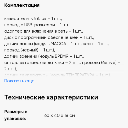
Комплектация
:
измерительный блок – 1 шт.,
провод с USB-разъемом – 1 шт.,
адаптер для включения в сеть – 1 шт.,
диск с программным обеспечением – 1 шт.,
датчик массы (модуль МАССА – 1 шт., весы – 1 шт.,
провод (черный) – 1 шт.),
датчик времени (модуль ВРЕМЯ – 1 шт.,
оптоэлектрические датчики – 2 шт., провода (белые) –
2 шт.),
датчик температуры (модуль ТЕМПЕРАТУРА – 1 шт.),
Показать еще
датчик атмосферного давления (модуль АТМОСФЕРНОЕ
ДАВЛЕНИЕ – 1 шт.),
датчик относительной влажности воздуха (модуль
Технические характеристики
ОТНОСИТЕЛЬНАЯ ВЛАЖНОСТЬ – 1 шт.),
штатив (основание 15х20х2,5 см – 1 шт., стержень 40 см
Размеры в
с резьбой – 1 шт., муфты – 2 шт., лапка – 1 шт., стержень
60 х 40 х 18 см
упаковке:
15 см с площадкой – 1 шт.),
чаша стеклянная – 1 шт.,