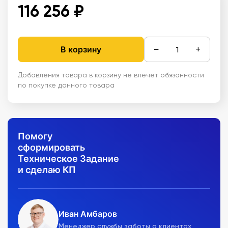
116 256 ₽
−
+
В корзину
Добавления товара в корзину не влечет обязанности
по покупке данного товара
Помогу
сформировать
Техническое Задание
и сделаю КП
Иван Амбаров
Менеджер службы заботы о клиентах