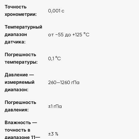
Точность
0,001 с
Высота цифр индикатора, не менее
: 38 мм.
хронометрии:
Рабочий диапазон температур электронного
Температурный
блока
: -20…+85 °С.
диапазон
от −55 до +125 °C
датчика:
Диапазон измеряемой массы датчиком массы
:
Погрешность
1…1000 г.
0,1 °C
температуры:
Точность измерений датчика массы
: 0,1 г.
Давление —
измеряемый
260—1260 гПа
Точность измерения времени
: 0,001 с.
диапазон:
Диапазон измеряемых температур датчиком
Погрешность
температуры
±1 гПа
: -55…+125 ºС.
давления:
Точность измерения датчика температуры
:
Влажность —
0,1 ºС.
точность в
±3 %
диапазоне 11—