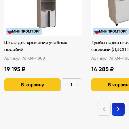
МИНПРОМТОРГ
МИНПРОМТОРГ
Шкаф для хранения учебных
Тумба подкатная
пособий
ящиками (ЛДС
Артикул:
АЛКМ-4808
Артикул:
АЛКМ-46
19 195 ₽
14 285 ₽
В корзину
В корзин
−
+