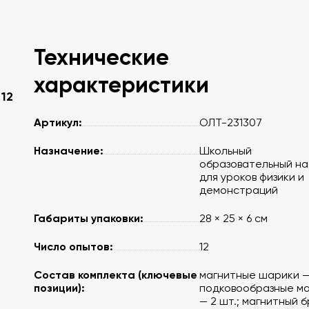
Технические
характеристики
12
я
Артикул:
ОЛТ-231307
Назначение:
Школьный
образовательный н
для уроков физики и
демонстраций
Габариты упаковки:
28 × 25 × 6 см
Число опытов:
12
Состав комплекта (ключевые
магнитные шарики — 
позиции):
подковообразные м
— 2 шт.; магнитный б