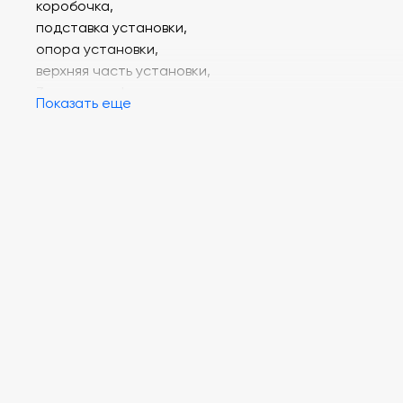
коробочка,
подставка установки,
опора установки,
верхняя часть установки,
3 магнита в форме диска,
Показать еще
магнитная палочка,
металлические опилки,
подставка для левитации,
перегородка,
плакат,
картонная карта,
подставка для карты,
красочная инструкция.
Размер упаковки
:
28 х 25 х 6
см
.