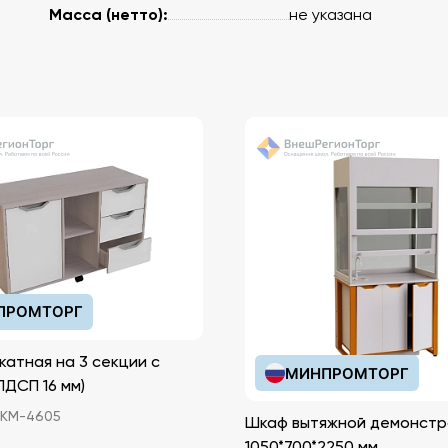
Масса (нетто):
не указана
ПРОМТОРГ
катная на 3 секции с
МИНПРОМТОРГ
иками (ЛДСП 16 мм)
КМ-4605
Шкаф вытяжной демонстр
1050*700*2250 мм