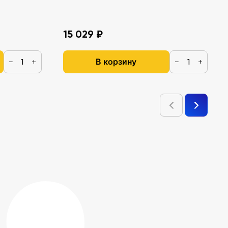
15 029 ₽
В корзину
−
+
−
+