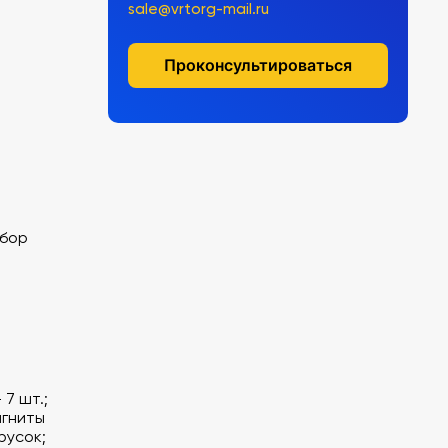
sale@vrtorg-mail.ru
Проконсультироваться
абор
7 шт.;
агниты
русок;