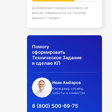
Добавления товара в корзину не
влечет обязанности по покупке
данного товара
Помогу
сформировать
Техническое Задание
и сделаю КП
Иван Амбаров
Менеджер службы
заботы о клиентах
8 (800) 500-69-75