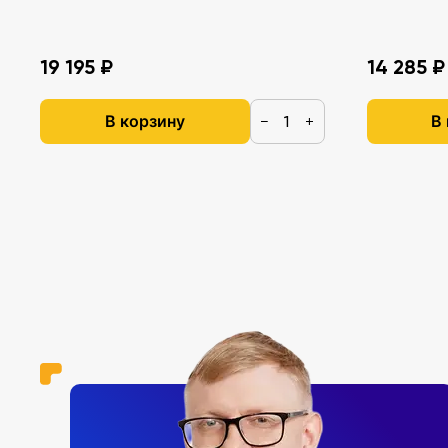
19 195 ₽
14 285 ₽
В корзину
В
−
+