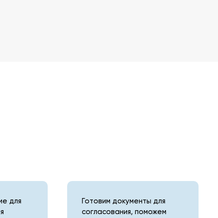
е для
Готовим документы для
я
согласования, поможем