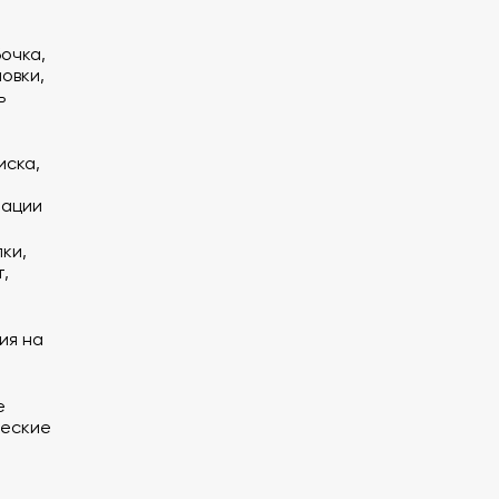
бочка,
овки,
ь
иска,
тации
ки,
,
ия на
е
ческие