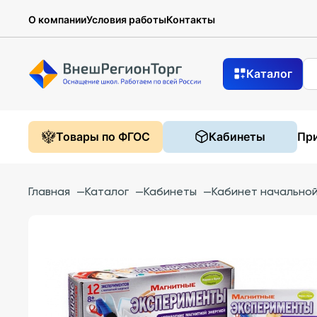
О компании
Условия работы
Контакты
Каталог
Товары по ФГОС
Кабинеты
При
Главная
—
Каталог
—
Кабинеты
—
Кабинет начально