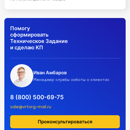
Помогу
сформировать
Техническое Задание
и сделаю КП
Иван Амбаров
Менеджер службы заботы о клиентах
8 (800) 500-69-75
sale@vrtorg-mail.ru
Проконсультироваться