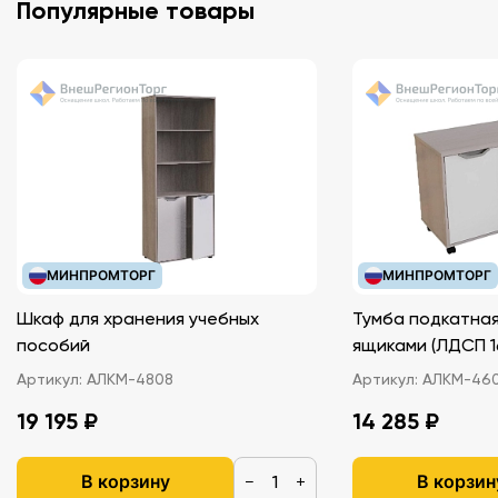
Популярные товары
МИНПРОМТОРГ
МИНПРОМТОРГ
Шкаф для хранения учебных
Тумба подкатная
пособий
ящиками (ЛДС
Артикул:
АЛКМ-4808
Артикул:
АЛКМ-46
19 195 ₽
14 285 ₽
В корзину
В корзин
−
+