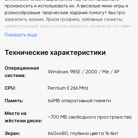
произносить и использовать их. А веселые мини-игры и
разнообразные творческие задания помогут быстро
закрепить знания. Яркая графика, забавные сюжеты,
увлекательные игры в конце каждого уровня не оставят
ребят равнодушными и позволят им изучать язык весело
Показать еще
и с удовольствием.
Технические характеристики
СИСТЕМНЫЕ ТРЕБОВАНИЯ:
Операционная система Microsoft® Windows®
98SE/2000/Mе/XP
Операционная
Windows 98SE / 2000 / Me / XP
Процессор Pentium® II 266 МГц
система:
64 МБ оперативной памяти
700 МБ свободного места на жестком диске
CPU:
Pentium II 266 MHz
Разрешение экрана 640х480 с глубиной цвета 16 бит
Память:
64MB оперативной памяти
Звуковое устройство, совместимое с Windows
8-скоростное устройство для чтения компакт-дисков
Место на
~700 MB свободного пространства
жёстком диске:
Экран:
640х480, глубина цвета 16 бит