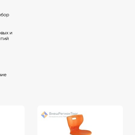
абор
вых и
ятий
ние