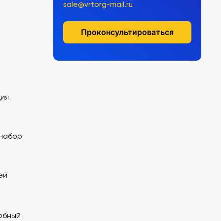
sale@vrtorg-mail.ru
Проконсультироваться
ция
набор
ей
обный