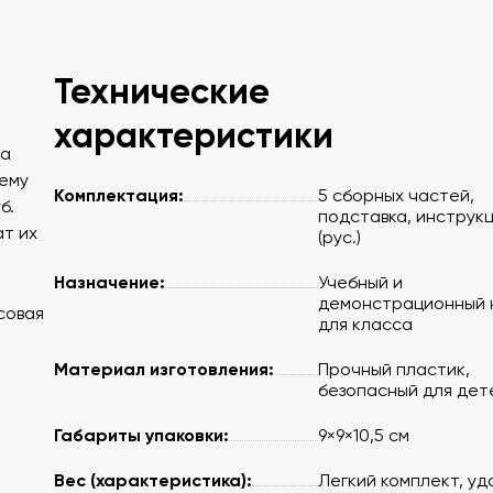
Технические
характеристики
ка
чему
Комплектация:
5 сборных частей,
б.
подставка, инструк
ат их
(рус.)
Назначение:
Учебный и
демонстрационный 
совая
для класса
Материал изготовления:
Прочный пластик,
безопасный для дет
Габариты упаковки:
9×9×10,5 см
Вес (характеристика):
Легкий комплект, уд