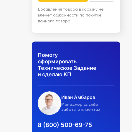
Добавления товара в корзину не
влечет обязанности по покупке
данного товара
Помогу
сформировать
Техническое Задание
и сделаю КП
Иван Амбаров
Менеджер службы
заботы о клиентах
8 (800) 500-69-75