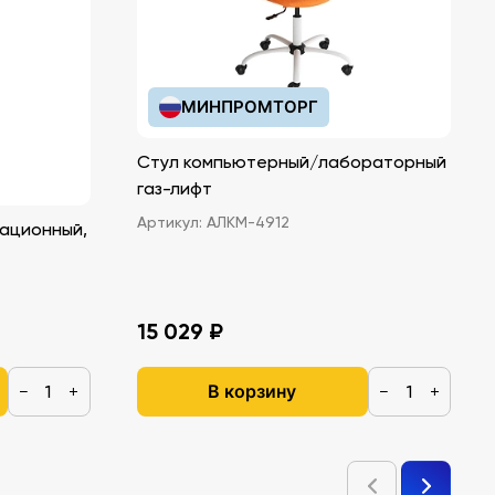
МИНПРОМТОРГ
Стул компьютерный/лабораторный
газ-лифт
Артикул:
АЛКМ-4912
ационный,
15 029 ₽
В корзину
−
+
−
+