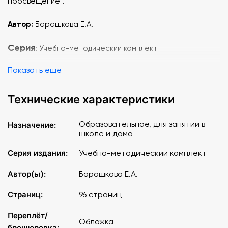
Просвещение".
Автор:
Барашкова Е.А.
Серия
: Учебно-методический комплект
Показать еще
Страниц
: 96
Переплет
: Обложка
Технические характеристики
Формат
: 70*100/16
Образовательное, для занятий в
Назначение:
школе и дома
Класс
: 3
Серия издания:
Учебно-методический комплект
Автор(ы):
Барашкова Е.А.
Страниц:
96 страниц
Переплёт/
Обложка
брошюровка: