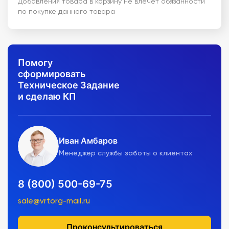
Добавления товара в корзину не влечет обязанности
по покупке данного товара
Помогу
сформировать
Техническое Задание
и сделаю КП
Иван Амбаров
Менеджер службы заботы о клиентах
8 (800) 500-69-75
sale@vrtorg-mail.ru
Проконсультироваться