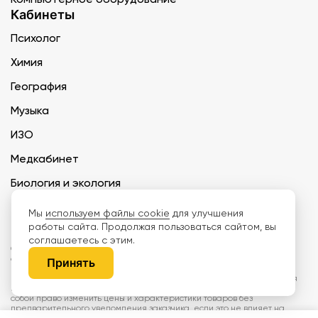
Кабинеты
Психолог
Химия
География
Музыка
ИЗО
Медкабинет
Биология и экология
Технология
Мы
используем файлы cookie
для улучшения
работы сайта. Продолжая пользоваться сайтом, вы
соглашаетесь с этим.
ООО «Дети наше будущее» ИНН 6671165273 ОГРН 1216600030250 КПП
667101001 БИК 046577674
Принять
Информация на сайте не является публичной офертой. Изображения
могут отличаться от поставляемых товаров. Поставщик оставляет за
собой право изменить цены и характеристики товаров без
предварительного уведомления заказчика, если это не влияет на
качество поставляемой продукции. Мы используем cookie, чтобы делать