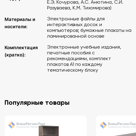
Е.Э. Кочурова, А.С. Анютина, С.И.
Комплект учебно-наглядных пособий формата А1 с
Разуваева, К.М. Тихомирова)
полноцветной печатью и матовой двухсторонней
Электронные файлы для
Материалы и
ламинацией в количестве 6 таблиц.
интерактивных досок и
носители:
компьютеров; бумажные плакаты на
IV. Комплект "Знакомство с геометрией"
в
ламинированной основе
составе:
Электронные учебные издания,
Комплектация
печатные пособия с
Электронное учебное издание с методическими
(кратко):
рекомендациями, комплект
рекомендациями.
плакатов A1 по каждому
Учебное пособие "Знакомство с геометрией.
тематическому блоку
Единицы измерения. Методические рекомендации"
(Авторы: Е.Э. Кочурова, А.С. Анютина, С.И.
Разуваева, К.М. Тихомирова).
Комплект учебно-наглядных пособий формата А1 с
полноцветной печатью и матовой двухсторонней
Популярные товары
ламинацией в количестве 6 таблиц.
V. Комплект "Нумерация"
в составе:
Электронное учебное издание с методическими