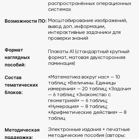
распространённых операционных
составе:
системах
Масштабирование изображений,
Электронное учебное издание с методическими
Возможности ПО:
вывод доп. информации,
рекомендациями.
интерактивные задачники для
Учебное пособие "Величины. Единицы измерения.
проверки знаний
Методические рекомендации" (Авторы: Е.Э.
Кочурова, А.С. Анютина, С.И. Разуваева, К.М.
Формат
Плакаты A1 (стандартный крупный
Тихомирова).
наглядных
формат, матовая двухсторонняя
Комплект учебно-наглядных пособий формата А1 с
ламинация)
пособий:
полноцветной печатью и матовой двухсторонней
ламинацией в количестве 20 таблиц.
«Математика вокруг нас» — 10
Состав
таблиц; «Величины. Единицы
тематических
III. Комплект "Задачи"
измерения» — 20 таблиц; «Задачи»
в составе:
блоков:
— 6 таблиц; «Знакомство с
геометрией» — 6 таблиц;
Электронное учебное издание с методическими
«Нумерация» — 8 таблиц;
рекомендациями.
«Арифметические действия» — 8
Учебное пособие "Задачи. Единицы измерения.
таблиц
Методические рекомендации" (Авторы: Е.Э.
Электронные издания + печатные
Методическая
Кочурова, А.С. Анютина, С.И. Разуваева, К.М.
методические пособия (авторы:
поддержка:
Тихомирова).