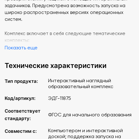
задачников. Предусмотрена возможность запуска на
широко распространенных версиях операционных
систем.
Комплекс включает в себя следующие тематические
комплекты:
Показать еще
I. Комплект "Математика вокруг нас"
в составе:
Технические характеристики
Электронное учебное издание с методическими
рекомендациями.
Интерактивный наглядный
Тип продукта:
Учебное пособие "Математика вокруг нас.
образовательный комплекс
Методические рекомендации" (Авторы: Е.Э.
Кочурова, А.С. Анютина, С.И. Разуваева, К.М.
Код/артикул:
ЭДГ-11875
Тихомирова).
Комплект учебно-наглядных пособий формата А1 с
Соответствует
ФГОС для начального образования
полноцветной печатью и матовой двухсторонней
стандарту:
ламинацией в количестве 10 таблиц.
Компьютером и интерактивной
Совместим с:
доской; поддержка запуска на
II. Комплект "Величины. Единицы измерения"
в