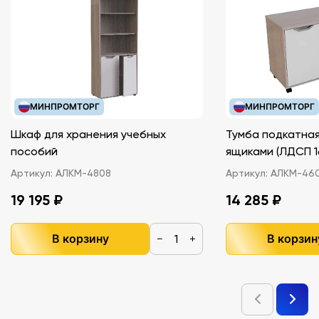
МИНПРОМТОРГ
МИНПРОМТОРГ
Шкаф для хранения учебных
Тумба подкатная
пособий
ящиками (ЛДС
Артикул:
АЛКМ-4808
Артикул:
АЛКМ-46
19 195 ₽
14 285 ₽
В корзину
В корзин
−
+