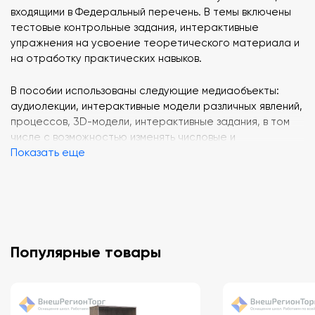
входящими в Федеральный перечень. В темы включены
тестовые контрольные задания, интерактивные
упражнения на усвоение теоретического материала и
на отработку практических навыков.
В пособии использованы следующие медиаобъекты:
аудиолекции, интерактивные модели различных явлений,
процессов, 3D-модели, интерактивные задания, в том
числе с возможностью изменять числовые и
Показать еще
графические параметры. Отличительной
особенностью интерактивного учебного пособия
«Векторы» является создание собственной
тематической последовательности курса с
возможностью включить дополнительные медиаобъекты
в структуру самого пособия.
Популярные товары