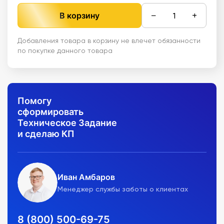
−
+
В корзину
Добавления товара в корзину не влечет обязанности
по покупке данного товара
Помогу
сформировать
Техническое Задание
и сделаю КП
Иван Амбаров
Менеджер службы заботы о клиентах
8 (800) 500-69-75