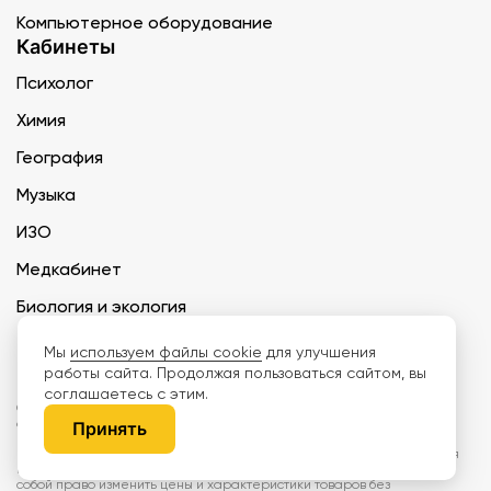
Компьютерное оборудование
Кабинеты
Психолог
Химия
География
Музыка
ИЗО
Медкабинет
Биология и экология
Технология
Мы
используем файлы cookie
для улучшения
работы сайта. Продолжая пользоваться сайтом, вы
соглашаетесь с этим.
ООО «Дети наше будущее» ИНН 6671165273 ОГРН 1216600030250 КПП
667101001 БИК 046577674
Принять
Информация на сайте не является публичной офертой. Изображения
могут отличаться от поставляемых товаров. Поставщик оставляет за
собой право изменить цены и характеристики товаров без