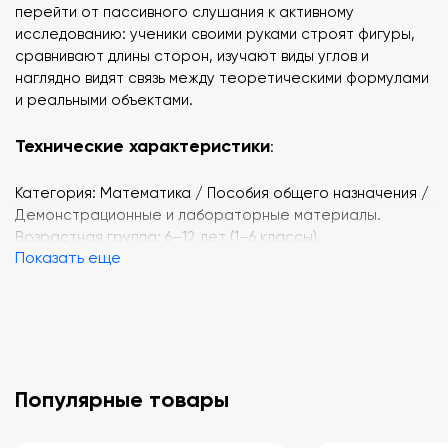
перейти от пассивного слушания к активному
исследованию: ученики своими руками строят фигуры,
сравнивают длины сторон, изучают виды углов и
наглядно видят связь между теоретическими формулами
и реальными объектами.
Технические характеристики
:
Категория: Математика / Пособия общего назначения /
Демонстрационные и лабораторные материалы.
Возрастная группа: 6–12 лет (1–6 классы).
Показать еще
Материал: Ударопрочный, экологически чистый
пластик.
Цветовая гамма: Многоцветная (для кодирования разных
длин сторон или типов углов).
Соответствие стандартам: Полностью соответствует
требованиям ФГОС НОО и ООО.
Упаковка: Прочная картонная коробка с пластиковым
Популярные товары
ложементом для удобного хранения и сортировки
деталей.