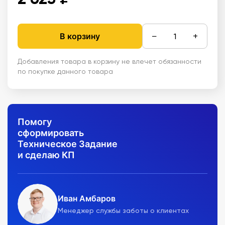
−
+
В корзину
Добавления товара в корзину не влечет обязанности
по покупке данного товара
Помогу
сформировать
Техническое Задание
и сделаю КП
Иван Амбаров
Менеджер службы заботы о клиентах