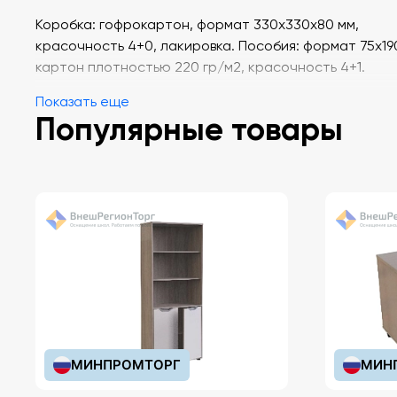
Коробка: гофрокартон, формат 330х330х80 мм,
красочность 4+0, лакировка. Пособия: формат 75х19
картон плотностью 220 гр/м2, красочность 4+1.
Показать еще
Содержание: Величины - 12 шт. Работа с информацие
Популярные товары
шт. Брошюра с методическими рекомендациями дл
учителя.
Состав: 2 вида по 12 шт.
МИНПРОМТОРГ
МИН