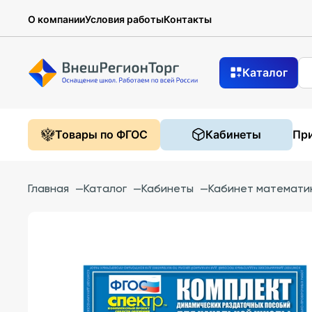
О компании
Условия работы
Контакты
Каталог
Товары по ФГОС
Кабинеты
При
Главная
—
Каталог
—
Кабинеты
—
Кабинет математи