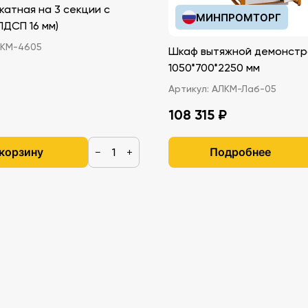
катная на 3 секции с
МИНПРОМТОРГ
иками (ЛДСП 16 мм)
КМ-4605
Шкаф вытяжной демонстр
1050*700*2250 мм
Артикул:
АЛКМ-Лаб-05
108 315 ₽
 корзину
Подробнее
−
+