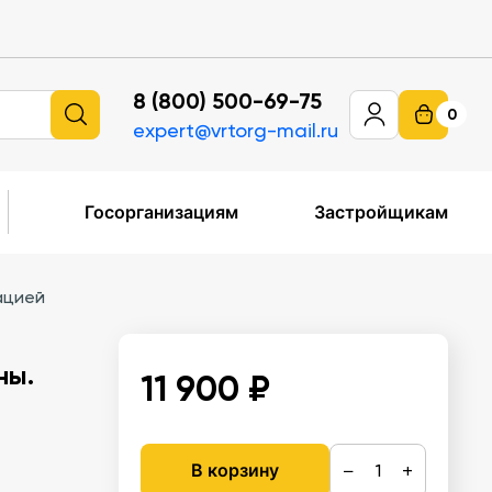
8 (800) 500-69-75
0
expert@vrtorg-mail.ru
Госорганизациям
Застройщикам
ацией
ны.
11 900 ₽
−
+
В корзину