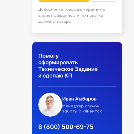
Добавления товара в корзину не
влечет обязанности по покупке
данного товара
Помогу
сформировать
Техническое Задание
и сделаю КП
Иван Амбаров
Менеджер службы
заботы о клиентах
8 (800) 500-69-75