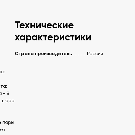
Технические
характеристики
Страна производитель
Россия
лы:
та:
 - 8
рошюра
е пары
яет