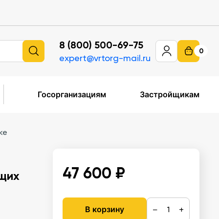
8 (800) 500-69-75
0
expert@vrtorg-mail.ru
Госорганизациям
Застройщикам
ке
47 600 ₽
щих
−
+
В корзину