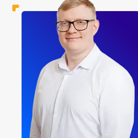
быть упакован в коробку из гофрокартона. Коробка:
формат не менее 330х330х80мм, одностороннее
мелование. Красочность 4+0; Раздаточный материа
(резинка): формат не менее 75х190мм, картон плотн
не менее 170гр./м.кв. Односторонняя ламинация.
Красочность 4+1. Комплект должен содержать сле
материалы: 1. Резинка. Умножение и деление. - 12 шт. 
Резинка. Сложение и вычитание. - 12 шт. В комплект
должна входить брошюра с методическими
рекомендациями для учителя.
Состав: 2 вида по 12 шт.
ДРП Математика (Эластичные элементы) –
Единицы измерения. Доли и дроби
Комплект пособия предназначен для осуществлени
обратной связи учителя и учеников при фронтальной
групповой работе в классе, а также на индивидуаль