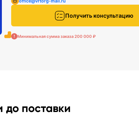
office@vrtorg-mail.ru
гает
лить,
Получить консультацию
.
Минимальная сумма заказа 200 000 ₽
м
ных
ются
тывает
.
и до поставки
, а
 В