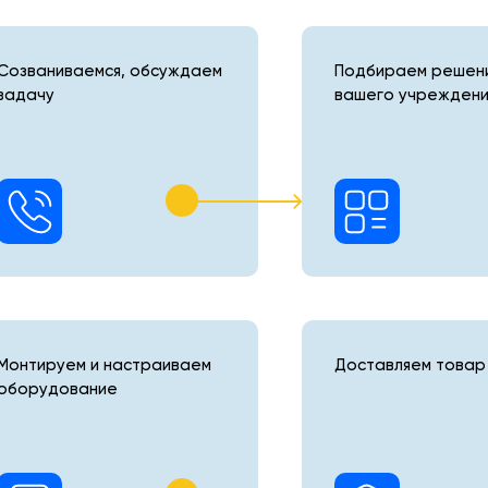
ики:
Созваниваемся, обсуждаем
Подбираем решени
з
задачу
вашего учреждени
мм. В
гога.
артона
 мм.
Монтируем и настраиваем
Доставляем товар 
оборудование