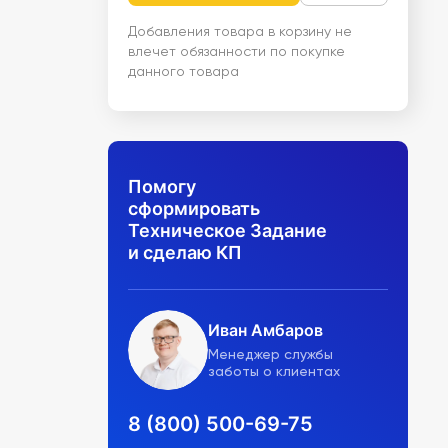
Добавления товара в корзину не
влечет обязанности по покупке
данного товара
Помогу
сформировать
Техническое Задание
и сделаю КП
Иван Амбаров
Менеджер службы
заботы о клиентах
8 (800) 500-69-75