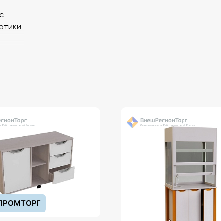
с
матики
быстро
ный
чек
ПРОМТОРГ
оменты