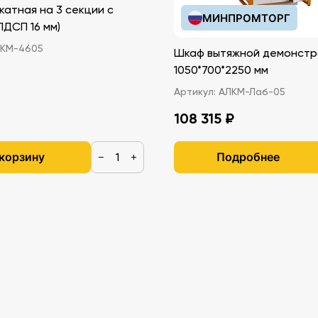
катная на 3 секции с
МИНПРОМТОРГ
иками (ЛДСП 16 мм)
омику
КМ-4605
Шкаф вытяжной демонстр
.
1050*700*2250 мм
Артикул:
АЛКМ-Лаб-05
0 мм,
108 315 ₽
й - 12
я
 корзину
Подробнее
−
+
ные
и
ен